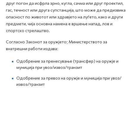
друг погон да исфрла зрно, кугла, сачма или друг проектил,
гас, течност или друга супстанција, што може да предизвика
опасност по животот или здравјето на луѓето, како и други
предмети, чија основна намена е вршење напад, лов и
спортско стрелаштво.
Согласно Законот за оружјето; Министерството за
внатрешни работи издава:
Одобрение за пренесување (трансфер) на оружје и
муниција при увоз/извоз/транзит
Одобрение за превоз на оружје и муниција при увоз/
извоз/транзит