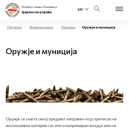
Република Северна Македонија
Царинска управа
Почетна
Физички лица
Патници
Оружје и муниција
Open s
За нас
Оружје и муниција
Open s
Физички лица
Open s
Бизнис заедница
Open s
Е-Царина
Open s
Медиа центар
Контакт
Оружје се смета секој предмет направен под притисок на
експлозивни материи гас или компримиран воздух или на
Е-Весник