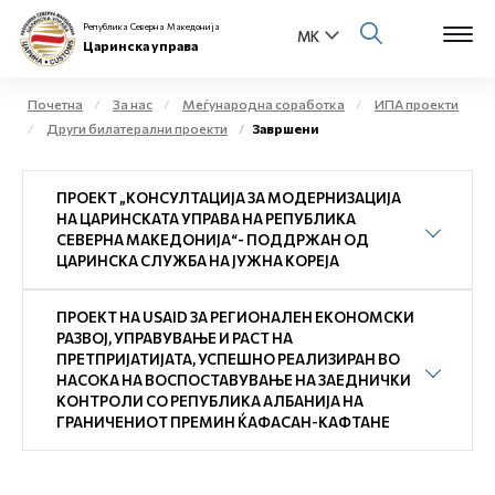
Република Северна Македонија
Царинска управа
Почетна
За нас
Меѓународна соработка
ИПА проекти
Други билатерални проекти
Завршени
Open s
За нас
ПРОЕКТ „КОНСУЛТАЦИЈА ЗА МОДЕРНИЗАЦИЈА
Open s
Физички лица
НА ЦАРИНСКАТА УПРАВА НА РЕПУБЛИКА
СЕВЕРНА МАКЕДОНИЈА“- ПОДДРЖАН ОД
Open s
ЦАРИНСКА СЛУЖБА НА ЈУЖНА КОРЕЈА
Бизнис заедница
Open s
ПРОЕКТ НА USAID ЗА РЕГИОНАЛЕН ЕКОНОМСКИ
Е-Царина
РАЗВОЈ, УПРАВУВАЊЕ И РАСТ НА
ПРЕТПРИЈАТИЈАТА, УСПЕШНО РЕАЛИЗИРАН ВО
Open s
НАСОКА НА ВОСПОСТАВУВАЊЕ НА ЗАЕДНИЧКИ
Медиа центар
КОНТРОЛИ СО РЕПУБЛИКА АЛБАНИЈА НА
ГРАНИЧЕНИОТ ПРЕМИН ЌАФАСАН-КАФТАНЕ
Контакт
Е-Весник