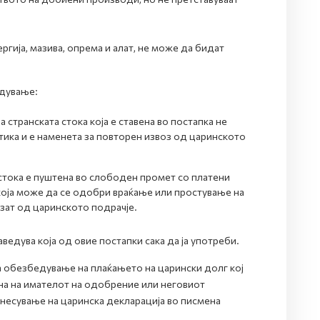
гија, мазива, опрема и алат, не може да бидат
одување:
 странската стока која е ставена во постапка не
тика и е наменета за повторен извоз од царинското
а стока е пуштена во слободен промет со платени
 која може да се одобри враќање или простување на
зат од царинското подрачје.
дува која од овие постапки сака да ја употреби.
а обезбедување на плаќањето на царински долг кој
на на имателот на одобрение или неговиот
днесување на царинска декларација во писмена