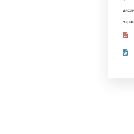
Висин
Барањ