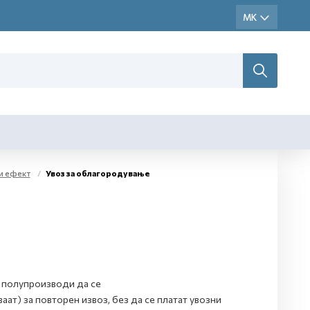
и ефект
Увоз за облагородување
 полупроизводи да се
ат) за повторен извоз, без да се платат увозни