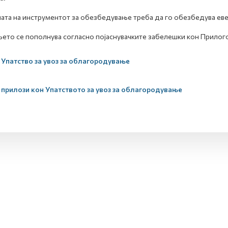
ата на инструментот за обезбедување треба да го обезбедува еве
ето се пополнува согласно појаснувачките забелешки кон Прилог
Упатство за увоз за облагородување
прилози кон Упатството за увоз за облагородување