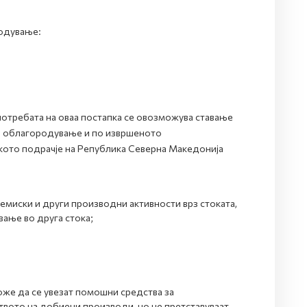
родување:
потребата на оваа постапка се овозможува ставање
на облагородување и по извршеното
ото подрачје на Република Северна Македонија
емиски и други производни активности врз стоката,
вање во друга стока;
оже да се увезат помошни средства за
вото на добиени производи, но не претставуваат