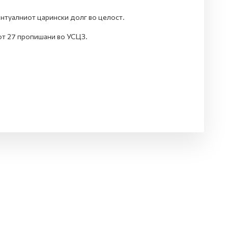
нтуалниот царински долг во целост.
от 27 пропишани во УСЦЗ.