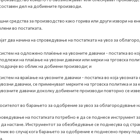
составен дел на добиените производи.
ни средства за производство како горива или други извори на енер
лени во постапката.
јат два начина на спроведување на постапката на увоз за облагор
систем на одложено плаќење на увозните давачки - постапка во која
подлежи на плаќање на увозни давачки или мерки на трговска поли
подрачје во облик на добиени производи; и
систем на враќање на увозните давачки - постапка во која увознат
увозни давачки, се применуваат мерките на трговска политика и за
увозните давачки доколку добиените производи повторно се изве
сителот во барањето за одобрение за увоз за облагородување наве
роведување на постапката потребно е да се поднесе инструмент з
да настане. Инструментот за обезбедување се поднесува од стра
пник во случај кога барањето за одобрение е поднесено преку по
а.