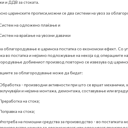
ки и ДДВ за стоката.
сно царинските прописи,можни се два системи на увоз за облаго
Систем на одложено плаќање и
Систем на враќање на увозни давачки
за облагородување е царинска постапка со економски ефект. Со у
ока во постапка и нејзино подложување на некоја од операциите 
ородување добиениот производ повторно се извезува од царинск
циите за облагородување може да бидат:
Обработка - производни активности при што се вршат механички, х
вклучувајќи и нејзина монтажа, демонтажа, составување или вграду
Преработка на стока;
Поправка на стока;
Употреба на помошни средства за производство - во постапката м
производство коишто го овозможуваат или олеснуваат производст