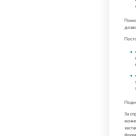
Помош
дозво
Посто
Подно
За сп
може 
заста
форм