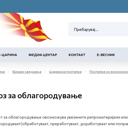
Е-ЦАРИНА
МЕДИА ЦЕНТАР
КОНТАКТ
Е-ВЕСНИК
тна
Бизнис заедница
Царински постапки
Постапки со економск
оз за облагородување
т за облагородување овозможува увезените репроматеријали или
ородуваат(обработуваат, преработуваат, доработуваат или поправа