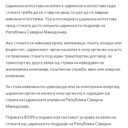
Царинска испостава на излез е царинската испостава каде
стоката треба да се стави на увид со цел да се заврши
извозната постапка. Тоа е последната царинска испостава
пред стоката да го напушти царинското подрачје на
Република Северна Македонија.
Ако стоката се извезува преку железница, пошта, воздух или
воден пат, царинскиот орган на излез е оној орган во кој што
се превзема стоката под еден транспортен договор, за
транспорт во друга земја од страна на изведувач на
железничка компанија, поштенски служби, авио или езерски
компании.
За стока извезена по цевководи или за електрична енергија,
царински орган на излез е оној орган кој е одреден од
страна на Царинската управа на Република Северна
Македонија.
Пораката IE599 е порака која системот ја праќа за излез на
стоката од царинското подрачје на Република Северна