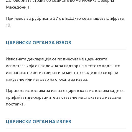
договорната страна со седиште во Република Северна
Македонија.
При извоз во рубриката 37 од ЕЦД-то се запишува шифрата
10.
ЦАРИНСКИ ОРГАН ЗА ИЗВОЗ
Извозната декларација се поднесува кај царинската
испостава која е надлежна за надзор на местото каде што
извозникот е регистриран или местото каде што се врши
пакување или натовар на стоката за извоз.
Царинска испостава за извоз е царинската испостава каде се
прифаќаат декларациите за ставање на стоката во извозна
постапка.
ЦАРИНСКИ ОРГАН НА ИЗЛЕЗ