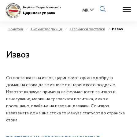
Република Северна Македонија
Царинска управа
Почетна
Бизнис заедница
Царински постапки
Извоз
Open s
За нас
Извоз
Open s
Физички лица
Open s
Бизнис заедница
Со постапката на извоз, царинскиот орган одобрува
домашна стока да се изнесе од царинското подрачје.
Open s
Е-Царина
Извозот вклучува примена на формалности за извоз и
изнесување, мерки на трговската политика, и ако е
Open s
Медиа центар
пропишано, плаќање на извозни давачки. Со извоз
извезената домашна стока го менува статусот во странска
стока.
Контакт
Е-Весник