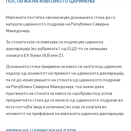
ПОСТАПКА НА ИЗВОЗНОТО ЦАРИНЕЊЕ
Извозната постапка овозможува домашната стока да го
напушти царинското подрачје на Република Северна
Македонија.
За стоката која се извезува се поднесува царинска
декларација (во рубриката 1 од ЕЦД-то се запишува
ознаката ЕХ буква (А,B или Z).
Домашната стока пријавена за извоз се наоѓа под царински
надзор од моментот на приемот на царинската декларација,
па се до изнесувањето на стоката од царинското подрачје
на Република Северна Македонија, тоа значи дека
пуштањето на стоката за извоз се одобрува под услов
предметната стока да се изнесе од царинското подрачје во
иста состојба (вид и количина) во која се ноаѓала во
моментот на прифаќање на извозната царинска декларација.
МЕРКИ НА ЦАРИНСКИ НАДЗОР