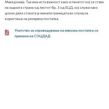
Македонија. Таа има иста важност како и печатот кој се става
на задната страна од листот бр. 3 од ЕЦД, кој служи како
доказ дека стоката ја минала границата во случај на
користење на резервна постапка.
Упатство за спроведување на извозна постапка со
примена на СОЦДАД