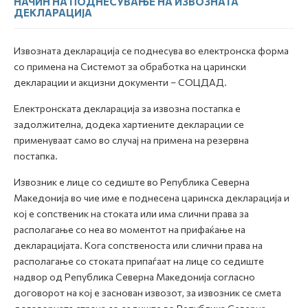
НАЧИН НА ПОДНЕСУВАЊЕ НА ИЗВОЗНАТА
ДЕКЛАРАЦИЈА
Извозната декларација се поднесува во електронска форма
со примена на Системот за обработка на царински
декларации и акцизни документи – СОЦДАД.
Електронската декларација за извозна постапка е
задолжителна, додека хартиените декларации се
применуваат само во случај на примена на резервна
постапка.
Извозник е лице со седиште во Република Северна
Македонија во чие име е поднесена царинска декларација и
кој е сопственик на стоката или има слични права за
располагање со неа во моментот на прифаќање на
декларацијата. Кога сопственоста или слични права на
располагање со стоката припаѓаат на лице со седиште
надвор од Република Северна Македонија согласно
договорот на кој е заснован извозот, за извозник се смета