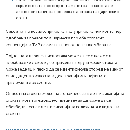
скрие стоката, просторот наменет за товарот да е
лесно пристапен за проверка од страна на царинскиот
орган.
Секое патно возило, приколка, полуприколка или контејнер,
одобрен за превоз под царинска пломба согласно
конвенцијата ТИР се смета за погодно за пломбирање.
Појдовната царинска испостава може да се откаже од
пломбирање доколку со примена на други мерки стоката
може веднаш и лесно да се идентификува според нејзиниот
опис даден во извозната декларација или нејзините
придружни документи.
Описот на стоката може да допринесе за идентификација на
стоката, кога тој едоволно прецизен за да може да се
обезбеди лесна идентификација на количината и видот на
стоката.