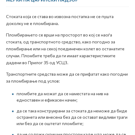
Стоката која се става во извозна постапка не се пушта
доколку не е пломбирана.
Пломбирањето се врши на просторот во кој се наоѓа
стоката, од транспортното средство, како погодно за
пломбирање или на секој поединечен колет во останатите
случаи. Пломбите треба да ги имаат карактеристиките
дадени во Прилог 35 од УСЦЗ.
Транспортните средства може да се прифатат како погодни
за пломбирање под услов:
пломбите да можат да се наместата на нив на
едноставен и ефикасен начин;
да се така конструирани за стоката да неможе да биде
остранета или внесена без да се остават видливи траги
или без да се оштетат пломбите;
да не содржи скришни простори каде што може да се