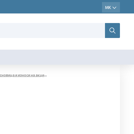
новица и износи на акциза