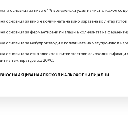
ната основица за пиво е 1% волуменски удел на чист алкохол сод
на основица за вино е количината на вино изразена во литар гото
на основица за ферментирани пијалаци е количината на ферментир
на основица за меѓупроизводи е количината на меѓупроизвод изра
на основица за етил алкохол и питки жестоки алкохолни пијалаци 
нт на температура од 20°C.
ИЗНОС НА АКЦИЗА НА АЛКОХОЛ И АЛКОХОЛНИ ПИЈАЛЦИ