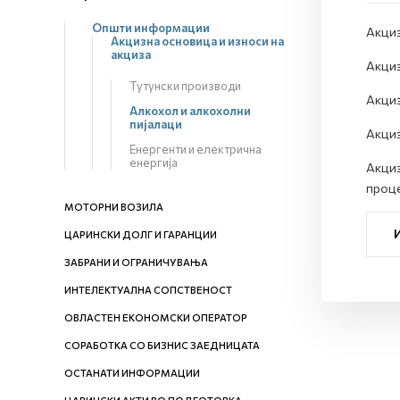
Општи информации
Акциз
Акцизна основица и износи на
акциза
Акциз
Тутунски производи
Акциз
Алкохол и алкохолни
пијалаци
Акциз
Енергенти и електрична
енергија
Акциз
проце
МОТОРНИ ВОЗИЛА
ЦАРИНСКИ ДОЛГ И ГАРАНЦИИ
ЗАБРАНИ И ОГРАНИЧУВАЊА
ИНТЕЛЕКТУАЛНА СОПСТВЕНОСТ
ОВЛАСТЕН ЕКОНОМСКИ ОПЕРАТОР
СОРАБОТКА СО БИЗНИС ЗАЕДНИЦАТА
ОСТАНАТИ ИНФОРМАЦИИ