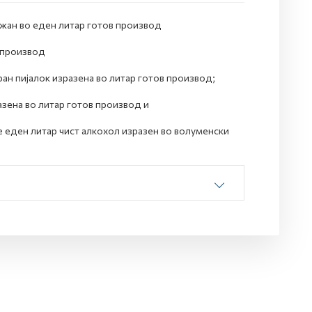
ржан во еден литар готов производ
в производ
ан пијалок изразена во литар готов производ;
зена во литар готов производ и
е еден литар чист алкохол изразен во волуменски