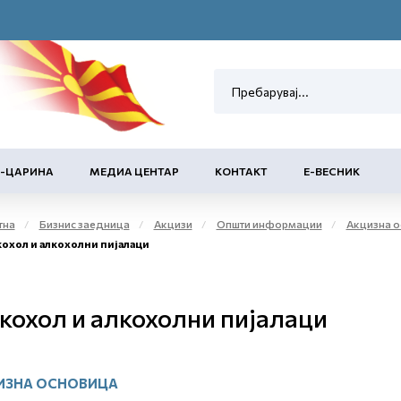
Е-ЦАРИНА
МЕДИА ЦЕНТАР
КОНТАКТ
Е-ВЕСНИК
тна
Бизнис заедница
Акцизи
Општи информации
Акцизна ос
охол и алкохолни пијалаци
кохол и алкохолни пијалаци
ИЗНА ОСНОВИЦА