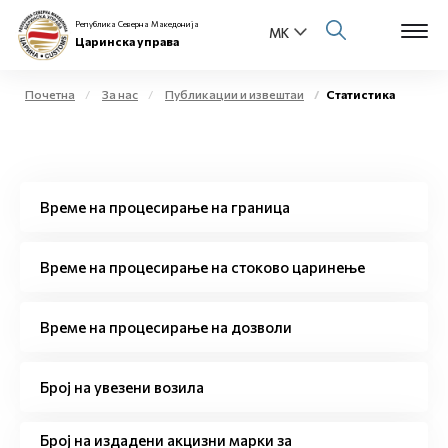
Република Северна Македонија
Царинска управа
Почетна
За нас
Публикации и извештаи
Статистика
Open s
За нас
Open s
Физички лица
Време на процесирање на граница
Open s
Бизнис заедница
Време на процесирање на стоково царинење
Open s
Е-Царина
Време на процесирање на дозволи
Open s
Медиа центар
Број на увезени возила
Контакт
Број на издадени акцизни марки за
Е-Весник