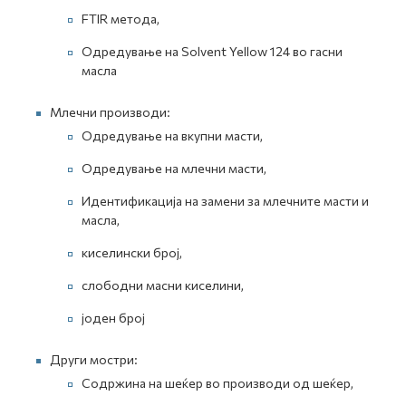
FTIR метода,
Одредување на Solvent Yellow 124 во гасни
масла
Млечни производи:
Одредување на вкупни масти,
Одредување на млечни масти,
Идентификација на замени за млечните масти и
масла,
киселински број,
слободни масни киселини,
јоден број
Други мостри:
Содржина на шеќер во производи од шеќер,