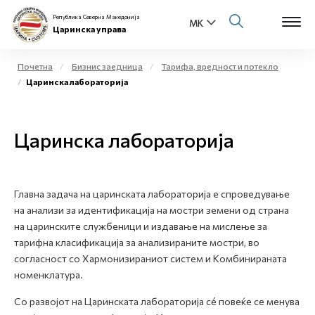
Република Северна Македонија
Царинска управа
Почетна
Бизнис заедница
Тарифа, вредност и потекло
Царинска лабораторија
Open s
За нас
Open s
Царинска лабораторија
Физички лица
Open s
Бизнис заедница
Главна задача на царинската лабораторија е спроведување
Open s
Е-Царина
на анализи за идентификација на мостри земени од страна
на царинските службеници и издавање на мислење за
Open s
тарифна класификација за анализираните мостри, во
Медиа центар
согласност со Хармонизираниот систем и Комбинираната
номенклатура.
Контакт
Со развојот на Царинската лабораторија сé повеќе се менува
Е-Весник