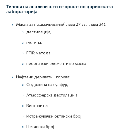
Типови на анализи што се вршат во царинската
лабораторија
Масла за подмачкување(глава 27 vs. глава 34):
дестилација,
густина,
FTIR метода
неоргански елементи во масла
Нафтени деривати - горива:
Содржина на сулфур,
Атмосферска дестилација
Вискозитет
Истражувачки октански број
Цетански број