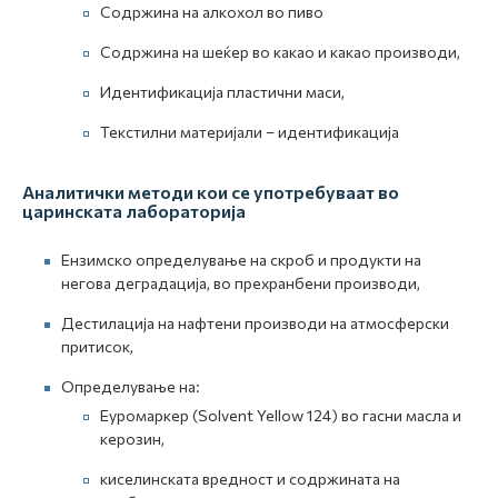
Содржина на алкохол во пиво
Содржина на шеќер во какао и какао производи,
Идентификација пластични маси,
Текстилни материјали – идентификација
Аналитички методи кои се употребуваат во
царинската лабораторија
Eнзимско определување на скроб и продукти на
негова деградација, во прехранбени производи,
Дестилација на нафтени производи на атмосферски
притисок,
Определување на:
Еуромаркер (Solvent Yellow 124) во гасни масла и
керозин,
киселинската вредност и содржината на