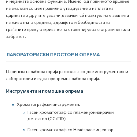
и нејзината основна функција. Имено, од првичното вршење
на анализи со цел правилно утврдување и наплата на
царината и другите увозни давачки, сé поактуелна е заштита
на животната средина, здравјето и безбедноста на
граѓаните преку откривање на стоки чиј увоз е ограничен или
забранет.
ЛАБОРАТОРИСКИ ПРОСТОР И ОПРЕМА
Царинската лабораторија располага со две инструментални
лаборатории и една припремна лабораторија.
Инструменти и помошна опрема
Хроматографски инструменти:
Гасен хроматограф со пламен јонизирачки
детектор (GC/FID)
Гасен хроматограф со Headspace инјектор