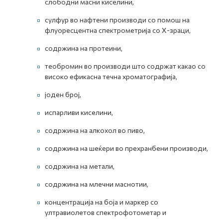
слободни масни киселини,
сулфур во нафтени производи со помош на
флуоресцентна спектрометрија со Х-зраци,
содржина на протеини,
теобромин во производи што содржат какао со
високо ефикасна течна хроматографија,
јоден број,
испарливи киселини,
содржина на алкохол во пиво,
содржина на шеќери во прехранбени производи,
содржина на метали,
содржина на млечни маснотии,
концентрација на боја и маркер со
ултравиолетов спектрофотометар и