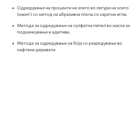
Одредување на проценти на злато во легури на злато
(накит) со метод на абразивна плоча со каратни игли,
Метода за одредување на сулфатна пепел во масла за
подмачкување и адитиви,
Метода за одредување на боја со разредување во
нафтени деривати.