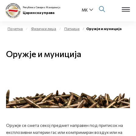
Република Северна Македонија
Царинска управа
Почетна
Физички лица
Патници
Оружје и муниција
Open s
За нас
Оружје и муниција
Open s
Физички лица
Open s
Бизнис заедница
Open s
Е-Царина
Open s
Медиа центар
Контакт
Оружје се смета секој предмет направен под притисок на
експлозивни материи гас или компримиран воздух или на
Е-Весник