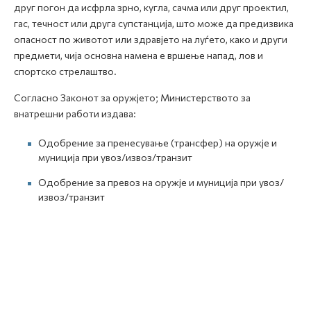
друг погон да исфрла зрно, кугла, сачма или друг проектил,
гас, течност или друга супстанција, што може да предизвика
опасност по животот или здравјето на луѓето, како и други
предмети, чија основна намена е вршење напад, лов и
спортско стрелаштво.
Согласно Законот за оружјето; Министерството за
внатрешни работи издава:
Одобрение за пренесување (трансфер) на оружје и
муниција при увоз/извоз/транзит
Одобрение за превоз на оружје и муниција при увоз/
извоз/транзит