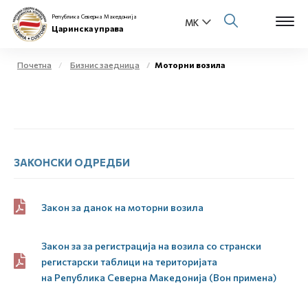
Република Северна Македонија
Царинска управа
Почетна
Бизнис заедница
Моторни возила
Open s
За нас
Open s
Физички лица
Open s
ЗАКОНСКИ ОДРЕДБИ
Бизнис заедница
Open s
Е-Царина
Закон за данок на моторни возила
Open s
Медиа центар
Закон за за регистрација на возила со странски
регистарски таблици на територијата
Контакт
на
Р
епублика
С
еверна
М
акедонија (Вон примена)
Е-Весник