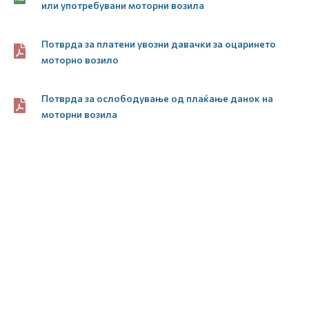
или употребувани моторни возила
Потврда за платени увозни давачки за оцаринето
моторно возило
Потврда за ослободување од плаќање данок на
моторни возила