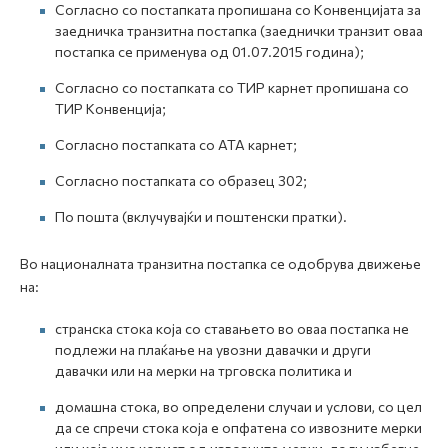
Согласно со постапката пропишана со Конвенцијата за
заедничка транзитна постапка (заеднички транзит оваа
постапка се применува од 01.07.2015 година);
Согласно со постапката со ТИР карнет пропишана со
ТИР Конвенција;
Согласно постапката со АТА карнет;
Согласно постапката со образец 302;
По пошта (вклучувајќи и поштенски пратки).
Во националната транзитна постапка се одобрува движење
на:
странска стока која со ставањето во оваа постапка не
подлежи на плаќање на увозни давачки и други
давачки или на мерки на трговска политика и
домашна стока, во определени случаи и услови, со цел
да се спречи стока која е опфатена со извозните мерки