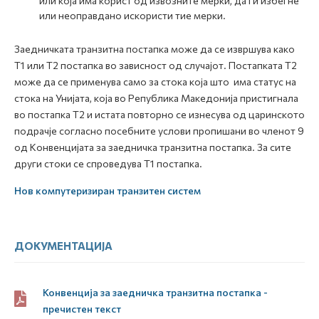
или која има корист од извозните мерки, да ги избегне
или неоправдано искористи тие мерки.
Заедничката транзитна постапка може да се извршува како
Т1 или Т2 постапка во зависност од случајот. Постапката Т2
може да се применува само за стока која што има статус на
стока на Унијата, која во Република Македонија пристигнала
во постапка Т2 и истата повторно се изнесува од царинското
подрачје согласно посебните услови пропишани во членот 9
од Конвенцијата за заедничка транзитна постапка. За сите
други стоки се спроведува Т1 постапка.
Нов компутеризиран транзитен систем
ДОКУМЕНТАЦИЈА
Конвенција за заедничка транзитна постапка -
пречистен текст