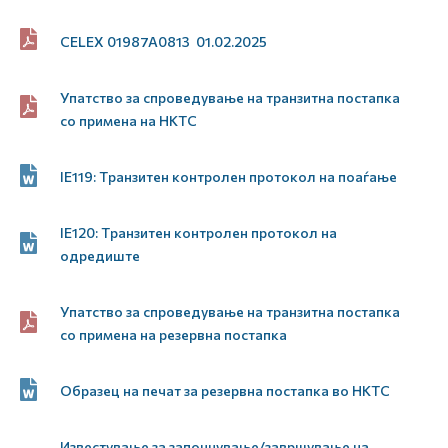
CELEX 01987A0813 01.02.2025
Упатство за спроведување на транзитна постапка
со примена на НКТС
IE119: Tранзитен контролен протокол на поаѓање
IE120: Tранзитен контролен протокол на
одредиште
Упатство за спроведување на транзитна постапка
со примена на резервна постапка
Образец на печат за резервна постапка во НКТС
Известување за започнување/завршување на