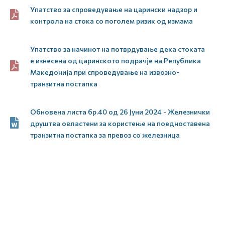
Упатство за спроведување на царински надзор и
контрола на стока со поголем ризик од измама
Упатство за начинот на потврдување дека стоката
е изнесена од царинското подрачје на Република
Македонија при спроведување на извозно-
транзитна постапка
Обновена листа бр.40 од 26 Јуни 2024 - Железнички
друштва овластени за користење на поедноставена
транзитна постапка за превоз со железница