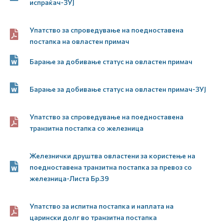
испраќач-ЗУЈ
Упатство за спроведување на поедноставена
постапка на овластен примач
Барање за добивање статус на овластен примач
Барање за добивање статус на овластен примач-ЗУЈ
Упатство за спроведување на поедноставена
транзитна постапка со железница
Железнички друштва овластени за користење на
поедноставена транзитна постапка за превоз со
железница-Листа Бр.39
Упатство за испитна постапка и наплата на
царински долг во транзитна постапка