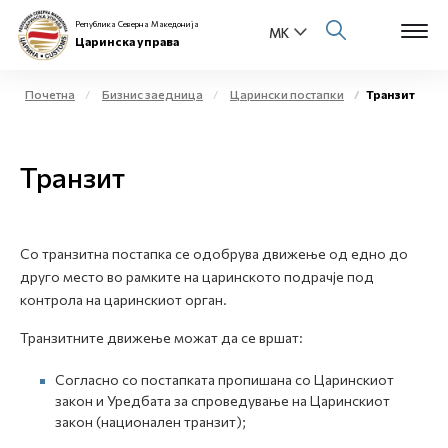
Република Северна Македонија
Царинска управа
Почетна
Бизнис заедница
Царински постапки
Транзит
Open s
За нас
Транзит
Open s
Физички лица
Open s
Бизнис заедница
Со транзитна постапка се одобрува движење од едно до
друго место во рамките на царинското подрачје под
Open s
Е-Царина
контрола на царинскиот орган.
Open s
Транзитните движење можат да се вршат:
Медиа центар
Согласно со постапката пропишана со Царинскиот
Контакт
закон и Уредбата за спроведување на Царинскиот
закон (национален транзит);
Е-Весник