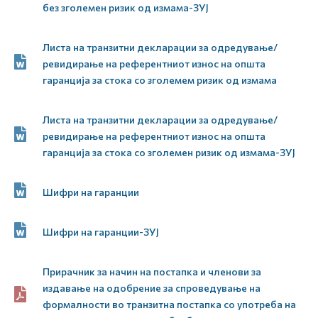
без зголемен ризик од измама-ЗУЈ
Листа на транзитни декларации за одредување/
ревидирање на референтниот износ на општа
гаранција за стока со зголемем ризик од измама
Листа на транзитни декларации за одредување/
ревидирање на референтниот износ на општа
гаранција за стока со зголемен ризик од измама-ЗУЈ
Шифри на гаранции
Шифри на гаранции-ЗУЈ
Прирачник за начин на постапка и членови за
издавање на одобрение за спроведување на
формалности во транзитна постапка со употреба на