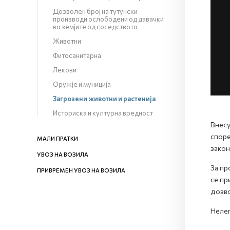
Дозволен број на тутунски
производи ослободени од давачки
во земјите од соседството
Животни
Фитосанитарна
Лекови
Оружје и муниција
Загрозени животни и растенија
Историска и културна вредност
Внесу
споре
МАЛИ ПРАТКИ
закон
УВОЗ НА ВОЗИЛА
За пр
ПРИВРЕМЕН УВОЗ НА ВОЗИЛА
се пр
дозво
Нелег