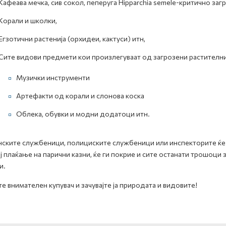
Кафеава мечка, сив сокол, пеперуга Hipparchia semele-критично заг
Корали и школки,
Егзотични растенија (орхидеи, кактуси) итн,
Сите видови предмети кои произлегуваат од загрозени растителни
Музички инструменти
Артефакти од корали и слонова коска
Облека, обувки и модни додатоци итн.
ските службеници, полициските службеници или инспекторите ќе 
ј плаќање на парични казни, ќе ги покрие и сите останати трошоци
и.
е внимателен купувач и зачувајте ја природата и видовите!