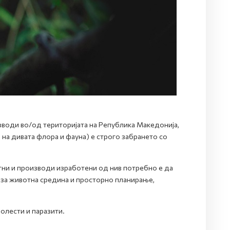
зводи во/од територијата на Република Mакедонија,
 на дивата флора и фауна) е строго забрането со
отни и производи изработени од нив потребно е да
за животна средина и просторно планирање,
болести и паразити.