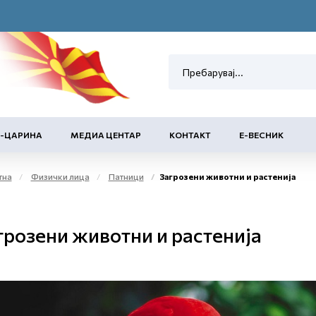
Е-ЦАРИНА
МЕДИА ЦЕНТАР
КОНТАКТ
Е-ВЕСНИК
тна
Физички лица
Патници
Загрозени животни и растенија
грозени животни и растенија