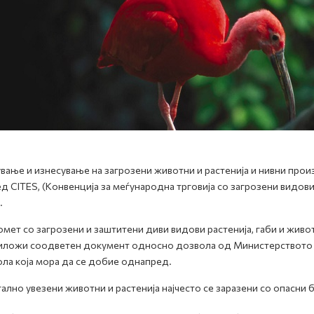
вање и изнесување на загрозени животни и растенија и нивни прои
д CITES, (Конвенција за меѓународна трговија со загрозени видови
.
омет со загрозени и заштитени диви видови растенија, габи и жив
иложи соодветен документ односно дозвола од Mинистерството 
ла која мора да се добие однапред.
ално увезени животни и растенија најчесто се заразени со опасни 