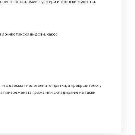
розена, волци, змии, гуштери и тропски животни,
 и животински видови, како:
ги одземаат нелегалните пратки, а прекршителот,
 за привремената грижа или складирање на такви