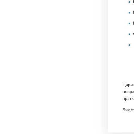
Царин
покра
пратк
Бидет