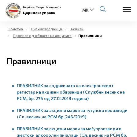
Република Северна Македонија
Царинска управа
Почетна
Бизнис заедница
Акцизи
Прописи од областа на акцизите
Правилници
Open s
За нас
Open s
Правилници
Физички лица
Open s
Бизнис заедница
ПРАВИЛНИК за содржината на електронскиот
Open s
Е-Царина
регистар на акцизни обврзници (Службен весник на
РСМ, бр. 275 од 27.12.2019 година)
Open s
Медиа центар
ПРАВИЛНИК за акцизни марки за тутунски производи
(Сл. весник на РСМ бр. 246/2019)
Контакт
ПРАВИЛНИК за акцизни марки за меѓупроизводи и
жестоки алкохолни пијалаци (Сл. весник на РСМ бр.
Е-Весник