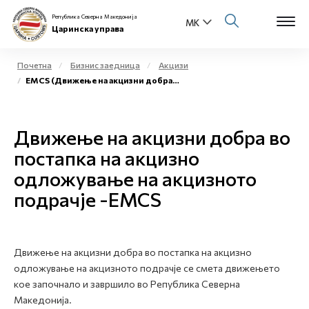
Република Северна Македонија
Царинска управа
Почетна
Бизнис заедница
Акцизи
EMCS (Движење на акцизни добра во постапка на акцизно одложување на акцизното подрачје)
Open s
За нас
Open s
Движење на акцизни добра во
Физички лица
постапка на акцизно
Open s
Бизнис заедница
одложување на акцизното
подрачје -EMCS
Open s
Е-Царина
Open s
Медиа центар
Движење на акцизни добра во постапка на акцизно
одложување на акцизното подрачје се смета движењето
Контакт
кое започнало и завршило во Република Северна
Македонија.
Е-Весник