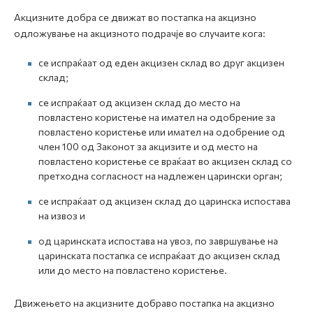
Акцизните добра се движат во постапка на акцизно
одложување на акцизното подрачје во случаите кога:
се испраќаат од еден акцизен склад во друг акцизен
склад;
се испраќаат од акцизен склад до место на
повластено користење на имател на одобрение за
повластено користење или имател на одобрение од
член 100 од Законот за акцизите и од место на
повластено користење се враќаат во акцизен склад со
претходна согласност на надлежен царински орган;
се испраќаат од акцизен склад до царинска испостава
на извоз и
од царинската испостава на увоз, по завршување на
царинската постапка се испраќаат до акцизен склад
или до место на повластено користење.
Движењето на акцизните добраво постапка на акцизно