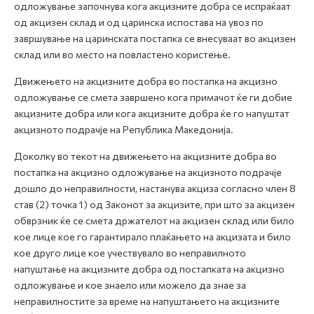
одложување започнува кога акцизните добра се испраќаат
од акцизен склад и од царинска испостава на увоз по
завршување на царинската постапка се внесуваат во акцизен
склад или во место на повластено користење.
Движењето на акцизните добра во постапка на акцизно
одложување се смета завршено кога примачот ќе ги добие
акцизните добра или кога акцизните добра ќе го напуштат
акцизното подрачје на Република Македонија.
Доколку во текот на движењето на акцизните добра во
постапка на акцизно одложување на акцизното подрачје
дошло до неправилности, настанува акциза согласно член 8
став (2) точка 1) од Законот за акцизите, при што за акцизен
обврзник ќе се смета држателот на акцизен склад или било
кое лице кое го гарантирало плаќањето на акцизата и било
кое друго лице кое учествувало во неправилното
напуштање на акцизните добра од постапката на акцизно
одложување и кое знаело или можело да знае за
неправилностите за време на напуштањето на акцизните