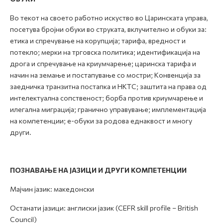
Во текот на своето работно искуство во Царинската управа,
посетува бројни обуки во струката, вклучително и обуки за:
етика и спречување на корупција; тарифа, вредност и
потекло; мерки на трговска политика; идентификација на
дрога и спречување на криумчарење; царинска тарифа и
начин на земање и постапување со мостри; Конвенција за
заедничка транзитна постапка и НКТС; заштита на права од
интелектуална сопственост; борба против криумчарење и
илегална миграција; гранично управување; имплементација
на компетенции; е-обуки за родова еднаквост и многу
други.
ПОЗНАВАЊЕ НА ЈАЗИЦИ И ДРУГИ КОМПЕТЕНЦИИ
Мајчин јазик: македонски
Останати јазици: англиски јазик (CEFR skill profile – British
Council)