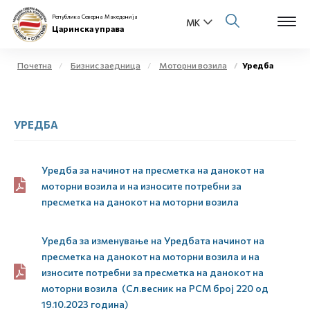
Република Северна Македонија
Царинска управа
Почетна
Бизнис заедница
Моторни возила
Уредба
Open s
За нас
УРЕДБА
Open s
Физички лица
Open s
Бизнис заедница
Уредба за начинот на пресметка на данокот на
моторни возила и на износите потребни за
Open s
пресметка на данокот на моторни возила
Е-Царина
Open s
Медиа центар
Уредба за изменување на Уредбата начинот на
пресметка на данокот на моторни возила и на
износите потребни за пресметка на данокот на
Контакт
моторни возила (Сл.весник на РСМ број 220 од
19.10.2023 година)
Е-Весник