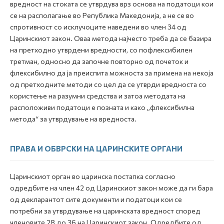
вредност на стоката се утврдува врз основа на податоци кои
се на располагање во Република Македонија, а не се во
спротивност со исклучоците наведени во член 34 од
Царинскиот закон. Оваа метода најчесто треба да се базира
на претходно утврдени вредности, со пофлексибилен
третман, односно да започне повторно од почеток и
флексибилно да ја преиспита можноста за примена на некоја
од претходните методи со цел да се утврди вредноста со
користење на разумни средства и затоа методата на
расположиви податоци е позната и како „флексибилна
метода“ за утврдување на вредноста.
ПРАВА И ОБВРСКИ НА ЦАРИНСКИТЕ ОРГАНИ
Царинскиот орган во царинска постапка согласно
одредбите на член 42 од Царинскиот закон може да ги бара
од декларантот сите документи и податоци кои се
потребни за утврдување на царинската вредност според
членовите 28 до 36 на Царинскиот закон. Одредбите од