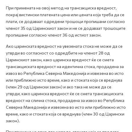
При примената на овој метод на трансакциска вредност,
покрај вистински платената цена или цената која треба да се
плати, се додаваат одредени трошоци пропишани согласно
членот 35 од Царинскиот закон и не се додаваат трошоците
пропишани согласно членот 36 од истиот закон.
Ако царинската вредност на увезената стока не може да се
утврди во согласност со одредбите на членот 28 од
Царинскиот закон, како царинска вредност ќе се смета
трансакциската вредност на идентична стока, продадена за
извоз во Република Северна Македонија и извезена во исто
или приближно исто време, како и стоката која се вреднува
(член 29 од Царински закон) и ако така не може да се
утврди, како царинска вредност ќе се смета трансакциската
вредност на слична стока, продадена за извоз во Република
Северна Македонија и извезена во исто или приближно исто
време, како и стоката која се вреднува (член 30 од Царински
закон).
При примена на овие два метода, стоката која се продава