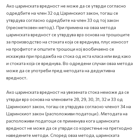
Ако царинската вредност не може да се утврди согласно
одредбите на член 32 од Царинскиот закон, тогаш се
утврдува согласно одредбите на член 33 од тој закон
(пресметковен метод). При примена на оваа метода
царинската вредност се утврдува врз основа на трошоците
за производство на стоката која се вреднува, плус износот
на профитот и општите трошоци кој вообичаено се
искажува при продажба на стока од иста класа или вид како
и стоката која се вреднува. Во одредени случаи оваа метода
може да се употреби пред методата на дедуктивна
вредност.
Ако царинската вредност на увезената стока неможе да се
утврди врз основа на членовите 28, 29, 30, 31, 32 и 33 од
Царинскиот закон, тогаш се утврдува согласно членот 34 на
Царинскиот закон (расположиви податоци). Методата на
paспoлoживи пoдaтoци се применува кога царинската
вредност не може да се утврди со користење на претходно
наведените методи. Според оваа метода, царинската