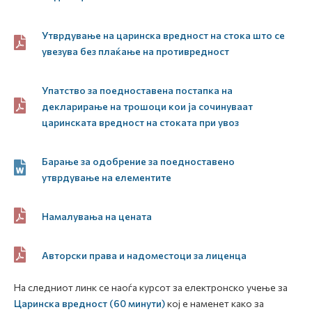
Утврдување на царинска вредност на стока што се
увезува без плаќање на противредност
Упатство за поедноставена постапка на
декларирање на трошоци кои ја сочинуваат
царинската вредност на стоката при увоз
Барање за одобрение за поедноставено
утврдување на елементите
Намалувања на цената
Авторски права и надоместоци за лиценца
На следниот линк се наоѓа курсот за електронско учење за
Царинска вредност (60 минути)
кој е наменет како за