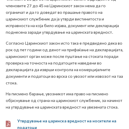
членовите 27 до 45 на Царинскиот закон нема да го
ограничат и да го доведат во прашање правото на
царинскиот службеник да ја утврди вистинитоста и
исправноста на која било изјава, документ или декларација
поднесена заради утврдување на царинската вредност.
Согласно Царинскиот закон исто така е предвидено дека во
рок од пет години од денот на прифаќање на декларацијата,
царинскиот орган може после пуштање на стоката поради
проверка на точноста на податоците наведени во
декларацијата да изврши контрола на комерцијалните
документи и податоци во врска со увозот или извозот на таа
стока.
На писмено барање, увозникот има право на писмено
објаснување од страна на царинскиот службеник, за начинот
на утврдување на царинската вредност на увезената стока.
Утврдување на царинска вредност на носители на
податоци