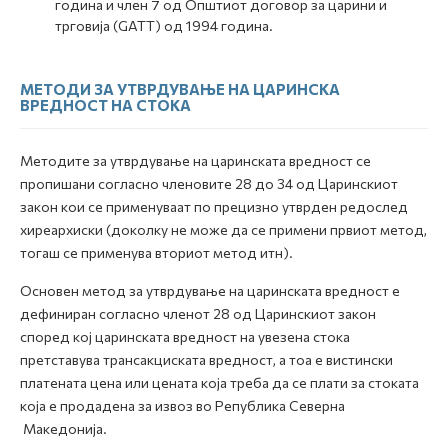
година и член 7 од Општиот договор за царини и
трговија (GATT) од 1994 година.
МЕТОДИ ЗА УТВРДУВАЊЕ НА ЦАРИНСКА
ВРЕДНОСТ НА СТОКА
Методите за утврдување на царинската вредност се
пропишани согласно членовите 28 до 34 од Царинскиот
закон кои се применуваат по прецизно утврден редослед
хиреархиски (доколку не може да се примени првиот метод,
тогаш се применува вториот метод итн).
Основен метод за утврдување на царинската вредност е
дефиниран согласно членот 28 од Царинскиот закон
според кој царинската вредност на увезена стока
претставува трансакциската вредност, а тоа е вистински
платената цена или цената која треба да се плати за стоката
која е продадена за извоз во Република Северна
Македонија.