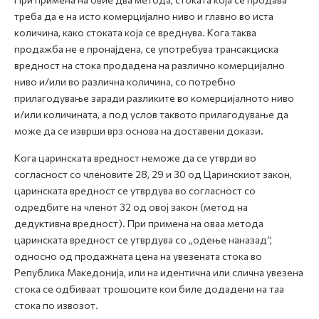
треба да е на исто комерцијално ниво и главно во иста
количина, како стоката која се вреднува. Кога таква
продажба не е пронајдена, се употребува трансакциска
вредност на стока продадена на различно комерцијално
ниво и/или во различна количина, со потребно
прилагодување заради разликите во комерцијалното ниво
и/или количината, а под услов таквото прилагодување да
може да се изврши врз основа на доставени докази.
Кога царинската вредност неможе да се утврди во
согласност со членовите 28, 29 и 30 од Царинскиот закон,
царинската вредност се утврдува во согласност со
одредбите на членот 32 од овој закон (метод на
дедуктивна вредност). При примена на оваа метода
царинската вредност се утврдува со „одење наназад“,
односно од продажната цена на увезената стока во
Република Македонија, или на идентична или слична увезена
стока се одбиваат трошоците кои биле додадени на таа
стока по извозот.