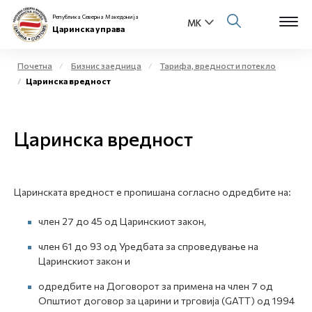
Република Северна Македонија
Царинска управа
Почетна
Бизнис заедница
Тарифа, вредност и потекло
Царинска вредност
Open s
За нас
Open s
Царинска вредност
Физички лица
Open s
Бизнис заедница
Царинската вредност е пропишана согласно одредбите на:
Open s
Е-Царина
член 27 до 45 од Царинскиот закон,
Open s
Медиа центар
член 61 до 93 од Уредбата за спроведување на
Царинскиот закон и
Контакт
одредбите на Договорот за примена на член 7 од
Општиот договор за царини и трговија (GATT) од 1994
Е-Весник