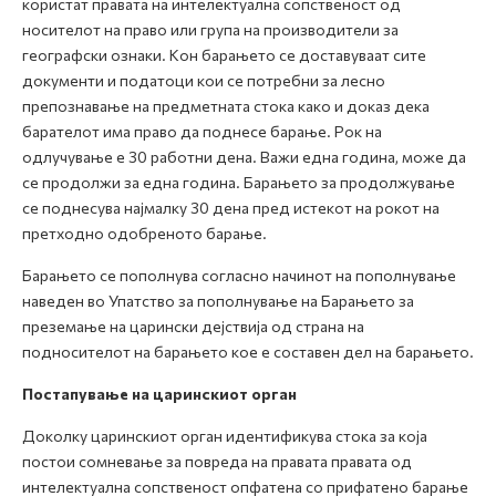
користат правата на интелектуална сопственост од
носителот на право или група на производители за
географски ознаки. Кон барањето се доставуваат сите
документи и податоци кои се потребни за лесно
препознавање на предметната стока како и доказ дека
барателот има право да поднесе барање. Рок на
одлучување е 30 работни дена. Важи една година, може да
се продолжи за една година. Барањето за продолжување
се поднесува најмалку 30 дена пред истекот на рокот на
претходно одобреното барање.
Барањето се пополнува согласно начинот на пополнување
наведен во Упатство за пополнување на Барањето за
преземање на царински дејствија од страна на
подносителот на барањето кое е составен дел на барањето.
Постапување на царинскиот орган
Доколку царинскиот орган идентификува стока за која
постои сомневање за повреда на правата правата од
интелектуална сопственост опфатена со прифатено барање