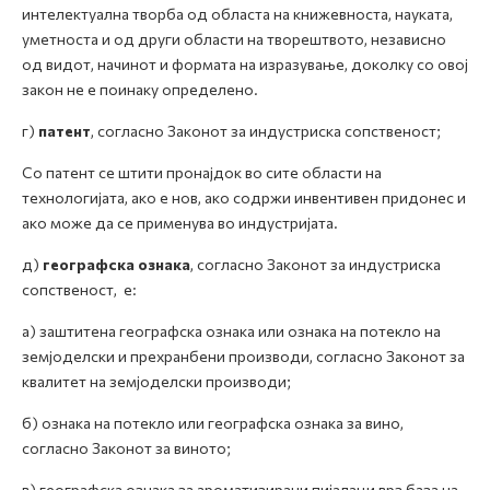
интелектуална творба од областа на книжевноста, науката,
уметноста и од други области на творештвото, независно
од видот, начинот и формата на изразување, доколку со овој
закон не е поинаку определено.
г)
патент
, согласно Законот за индустриска сопственост;
Со патент се штити пронајдок во сите области на
технологијата, ако е нов, ако содржи инвентивен придонес и
ако може да се применува во индустријата.
д)
географска ознака
, согласно Законот за индустриска
сопственост, е:
а) заштитена географска ознака или ознака на потекло на
земјоделски и прехранбени производи, согласно Законот за
квалитет на земјоделски производи;
б) ознака на потекло или географска ознака за вино,
согласно Законот за виното;
в) географска ознака за ароматизирани пијалаци врз база на