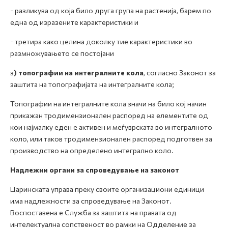
- разликува од која било друга група на растенија, барем по
една од изразените карактеристики и
- третира како целина доколку тие карактеристики во
размножувањето се постојани
з
) топографии на интегралните кола
, согласно Законот за
заштита на топографијата на интегралните кола;
Топографии на интегралните кола значи на било кој начин
прикажан тродимензионален распоред на елементите од
кои најмалку еден е активен и меѓуврската во интегралното
коло, или таков тродимензионален распоред подготвен за
производство на определено интегрално коло.
Надлежни органи за спроведување на законот
Царинската управа преку своите организациони единици
има надлежности за спроведување на Законот.
Воспоставена е Служба за заштита на правата од
интелектуална сопственост во рамки на Одделение за