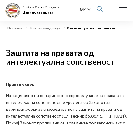
Република Северна Македонија
Царинска управа
Почетна
Бизнис заедница
Интелектуална сопственост
Open s
За нас
Заштита на правата од
Open s
Физички лица
интелектуална сопственост
Open s
Бизнис заедница
Open s
Правен основ
Е-Царина
На нацинално ниво царинското спроведување на правата на
Open s
интелектуална сопственост е уредена со Законот за
Медиа центар
царински мерки за спроведување на заштита на правата од
интелектуална сопственост (Сл. весник бр.88/15, ... и 110/21).
Контакт
Покрај Законот пропишани се и следните подзаконски акти:
Е-Весник