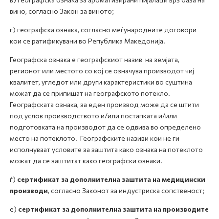
вино, согласно Закон за виното;
г) географска ознака, согласно меѓународните договори
кои се ратификувани во Република Македонија.
Географска ознака е географскиот назив на земјата,
регионот или местото со кој се означува производот чиј
квалитет, угледот или други карактеристики во суштина
можат да се припишат на географското потекло.
Географската ознака, за еден производ може да се штити
под услов производството и/или постапката и/или
подготовката на производот да се одвива во определено
место на потеклото. Географските називи кои не ги
исполнуваат условите за заштита како ознака на потеклото
можат да се заштитат како географски ознаки.
ѓ)
сертификат за дополнителна заштита на медицински
производи
, согласно Законот за индустриска сопственост;
е)
сертификат за дополнителна заштита на производите