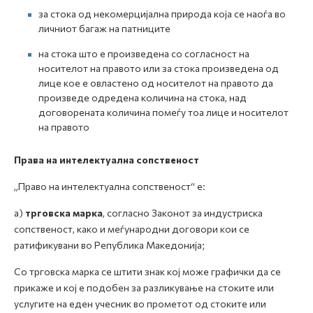
за стока од некомерцијална природа која се наоѓа во
личниот багаж на патниците
на стока што е произведена со согласност на
носителот на правото или за стока произведена од
лице кое е овластено од носителот на правото да
произведе одредена количина на стока, над
договорената количина помеѓу тоа лице и носителот
на правото
Права на интелектуална сопственост
„Право на интелектуална сопственост“ е:
а)
трговска марка
, согласно Законот за индустриска
сопственост, како и меѓународни договори кои се
ратификувани во Република Македонија;
Со трговска марка се штити знак кој може графички да се
прикаже и кој е подобен за разликување на стоките или
услугите на еден учесник во прометот од стоките или