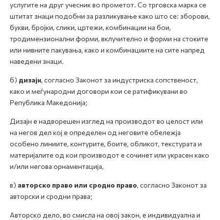
услугите на друг учесник во прометот. Со трговска марка се
штитат знаци подобни за разликување како што се: зборови,
букви, бројки, слики, цртежи, комбинации на бои,
тродимензионални форми, вклучително и форми на стоките
или нивните пакувања, како и комбинациите на сите напред
наведени знаци.
б)
дизајн
, согласно Законот за индустриска сопственост,
како и меѓународни договори кои се ратификувани во
Република Македонија;
Дизајн е надворешен изглед на производот во целост или
на негов дел кој е определен од неговите обележја
особено линиите, контурите, боите, обликот, текстурата и
материјалите од кои производот е сочинет или украсен како
и/или негова орнаментација,
в)
авторско право или сродно право
, согласно Законот за
авторски и сродни права;
Авторско дело, во смисла на овој закон, е индивидуална и