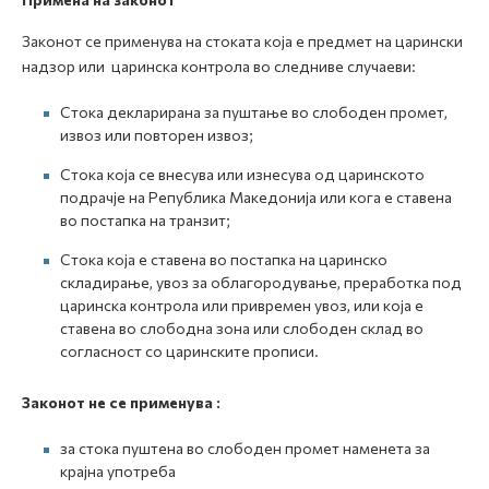
Законот се применува на стоката која е предмет на царински
надзор или царинска контрола во следниве случаеви:
Стока декларирана за пуштање во слободен промет,
извоз или повторен извоз;
Стока која се внесува или изнесува од царинското
подрачје на Република Македонија или кога е ставена
во постапка на транзит;
Стока која е ставена во постапка на царинско
складирање, увоз за облагородување, преработка под
царинска контрола или привремен увоз, или која е
ставена во слободна зона или слободен склад во
согласност со царинските прописи.
Законот не се применува :
за стока пуштена во слободен промет наменета за
крајна употреба