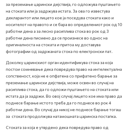
за преземање царински дејствија, го одложува пуштањето
на стоката или ја задржува истата. За ова го известува
декларантот или лицето кое ја поседува стоката како и
носителот на правото и се бара во определeниот рок од 10
работни дена а за лесно расиплива стока во рок од 3
работни дена писмено да се произнесе во однос на
оригиналноста на стоката и притоа му доставува
фотографии од задржаната стока по електронски пат.
Доколку царинскиот орган идентификува стока за која
постои сомневање дека повредува право на интелектуална
сопственост, која не е опфатенa со прифатено барање за
преземање царински дејствија, може освен во случај на
расиплива стока, да го одложи пуштањето на стоката или
истата да ја задржи. Во овој случај лицето кое има право да
поднесе барање истото треба да го поднесе во рок 4
работни дена. Во случај да никој не поднесе барање тогаш
за стоката продолжува натамошната царинска постапка.
Стоката за која е утврдено дека повредува право од