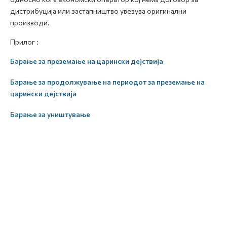
дистрибуција или застапништво увезува оригинални
производи.
Прилог :
Барање за преземање на царински дејствија
Барање за продолжување на периодот за преземање на
царински дејствија
Барање за уништување