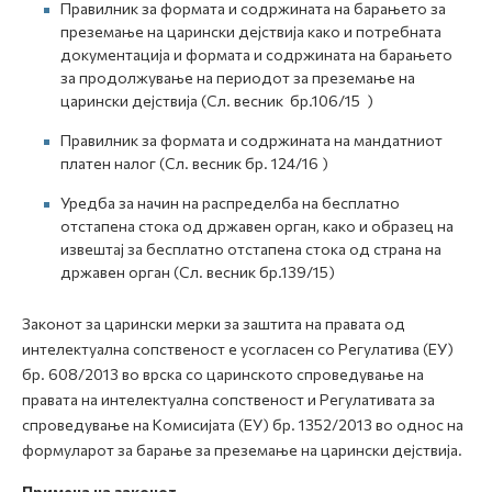
Правилник за формата и содржината на барањето за
преземање на царински дејствија како и потребната
документација и формата и содржината на барањето
за продолжување на периодот за преземање на
царински дејствија (Сл. весник бр.106/15 )
Правилник за формата и содржината на мандатниот
платен налог (Сл. весник бр. 124/16 )
Уредба за начин на распределба на бесплатно
отстапeна стока од државен орган, како и образец на
извештај за бесплатно отстапена стока од страна на
државен орган (Сл. весник бр.139/15)
Законот за царински мерки за заштита на правата од
интелектуална сопственост е усогласен со Регулатива (ЕУ)
бр. 608/2013 во врска со царинското спроведување на
правата на интелектуална сопственост и Регулативата за
спроведување на Комисијата (ЕУ) бр. 1352/2013 во однос на
формуларот за барање за преземање на царински дејствија.
Примена на законот