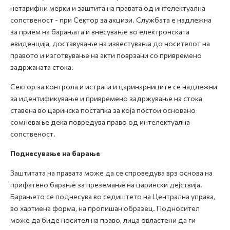
нетарифни мерки и заштита на правата од интелектуална
сопственост - при Сектор за акцизи. Службата е надлежна
за прием на барањата и внесување во електронската
евиденција, доставување на известувања до носителот на
правото и изготвување на акти поврзани со привремено
задржаната стока.
Сектор за контрола и истраги и царинарниците се надлежни
за идентификување и привремено задржување на стока
ставена во царинска постапка за која постои основано
сомневање дека повредува право од интелектуална
сопственост.
Поднесување на барање
Заштитата на правата може да се спроведува врз основа на
прифатено барање за преземање на царински дејствија.
Барањето се поднесува во седиштето на Централна управа,
во хартиена форма, на пропишан образец. Подносител
може да биде носител на право, лица овластени да ги