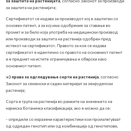
за заштита на растенијата
, согласно Законот за производи
за заштита на растенијата;
Сертификатот се издава за производот кој е заштитен со
основен патент, а за кој има одобрение за ставање во
промет и за било која употреба на медицински производ
или производи за заштита на растенија одобрен пред
истекот на сертификатот. Правото за кое се издава
сертификатот е идентично со правото на основниот патент
и е предмет на истите ограничувања и обврски како
основниот патент.
ж
) права за одгледување сорти на растенија
, согласно
Законот за семенски и саден материјал за земјоделски
растенија;
Сорта е група на растенија во рамките на значењето на
најниска ботаничка класификација, ако е можно да се:
- определи со изразени карактеристики кои произлегуваат
од одреден генотип или од комбинација од генотипови,