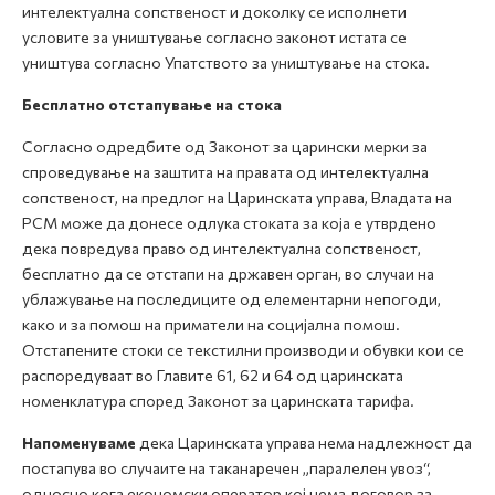
интелектуална сопственост и доколку се исполнети
условите за уништување согласно законот истата се
уништува согласно Упатството за уништување на стока.
Бесплатно отстапување на стока
Согласно одредбите од Законот за царински мерки за
спроведување на заштита на правата од интелектуална
сопственост, на предлог на Царинската управа, Владата на
РСМ може да донесе одлука стоката за која е утврдено
дека повредува право од интелектуална сопственост,
бесплатно да се отстапи на државен орган, во случаи на
ублажување на последиците од елементарни непогоди,
како и за помош на приматели на социјална помош.
Oтстапените стоки се текстилни производи и обувки кои се
распоредуваат во Главите 61, 62 и 64 од царинската
номенклатура според Законот за царинската тарифа.
Напоменуваме
дека Царинската управа нема надлежност да
постапува во случаите на таканаречен „паралелен увоз“,
односно кога економски оператор кој нема договор за