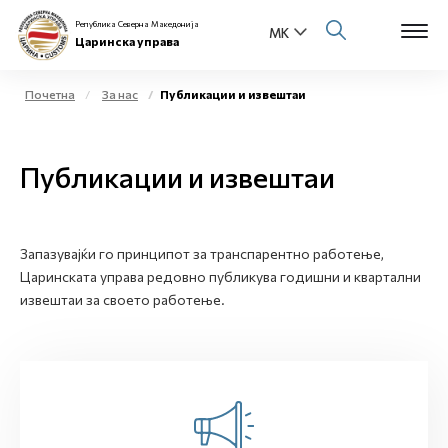
Република Северна Македонија
Царинска управа
Почетна
За нас
Публикации и извештаи
Open s
За нас
Публикации и извештаи
Open s
Физички лица
Open s
Бизнис заедница
Запазувајќи го принципот за транспарентно работење,
Царинската управа редовно публикува годишни и квартални
Open s
Е-Царина
извештаи за своето работење.
Open s
Медиа центар
Контакт
Е-Весник