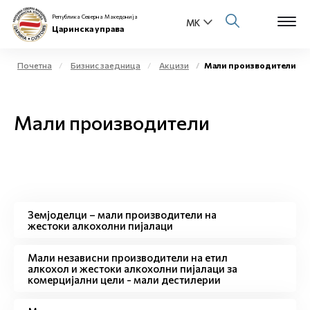
Република Северна Македонија
Царинска управа
Почетна
Бизнис заедница
Акцизи
Мали производители
Open s
За нас
Мали производители
Open s
Физички лица
Open s
Бизнис заедница
Open s
Е-Царина
Земјоделци – мали производители на
жестоки алкохолни пијалаци
Open s
Медиа центар
Мали независни производители на етил
алкохол и жестоки алкохолни пијалаци за
Контакт
комерцијални цели - мали дестилерии
Е-Весник