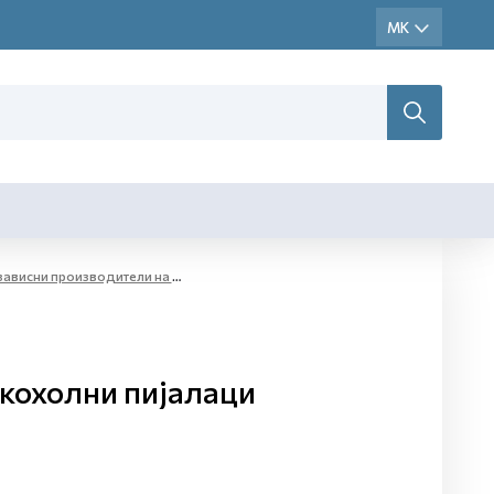
 на етил алкохол и жестоки алкохолни пијалаци за комерцијални цели - мали дестилерии
лкохолни пијалаци