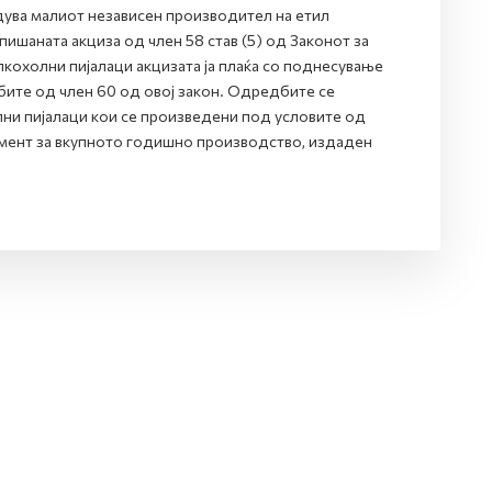
дува малиот независен производител на етил
ишаната акциза од член 58 став (5) од Законот за
кохолни пијалаци акцизата ја плаќа со поднесување
ите од член 60 од овој закон. Одредбите се
лни пијалаци кои се произведени под условите од
кумент за вкупното годишно производство, издаден