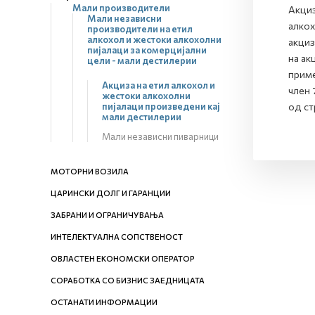
Мали производители
Акциз
Мали независни
алкох
производители на етил
алкохол и жестоки алкохолни
акциз
пијалаци за комерцијални
на ак
цели - мали дестилерии
приме
Акциза на етил алкохол и
член 
жестоки алкохолни
пијалаци произведени кај
од ст
мали дестилерии
Мали независни пиварници
МОТОРНИ ВОЗИЛА
ЦАРИНСКИ ДОЛГ И ГАРАНЦИИ
ЗАБРАНИ И ОГРАНИЧУВАЊА
ИНТЕЛЕКТУАЛНА СОПСТВЕНОСТ
ОВЛАСТЕН ЕКОНОМСКИ ОПЕРАТОР
СОРАБОТКА СО БИЗНИС ЗАЕДНИЦАТА
ОСТАНАТИ ИНФОРМАЦИИ