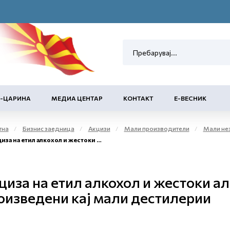
Е-ЦАРИНА
МЕДИА ЦЕНТАР
КОНТАКТ
Е-ВЕСНИК
тна
Бизнис заедница
Акцизи
Мали производители
Мали независни производители
а етил алкохол и жестоки алкохолни пијалаци произведени кај мали дестилерии
циза на етил алкохол и жестоки а
оизведени кај мали дестилерии