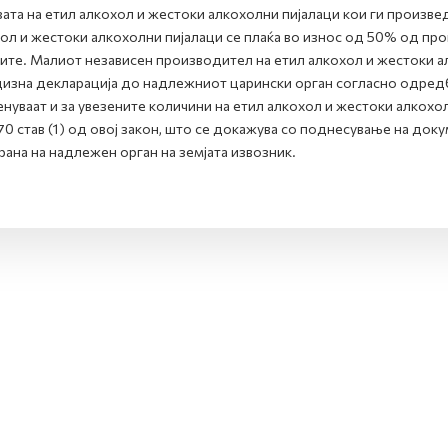
ата на етил алкохол и жестоки алкохолни пијалаци кои ги произве
ол и жестоки алкохолни пијалаци се плаќа во износ од 50% од проп
ите. Малиот независен производител на етил алкохол и жестоки ал
цизна декларација до надлежниот царински орган согласно одредб
нуваат и за увезените количини на етил алкохол и жестоки алкохо
70 став (1) од овој закон, што се докажува со поднесување на до
рана на надлежен орган на земјата извозник.