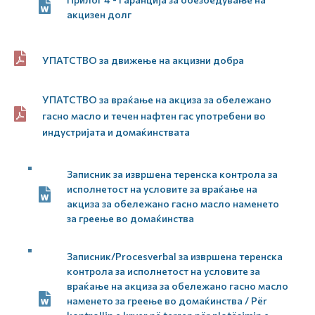
акцизен долг
УПАТСТВО за движење на акцизни добра
УПАТСТВО за враќање на акциза за обележано
гасно масло и течен нафтен гас употребени во
индустријата и домаќинствата
Записник за извршена теренска контрола за
исполнетост на условите за враќање на
акциза за обележано гасно масло наменето
за греење во домаќинства
Записник/Procesverbal за извршена теренска
контрола за исполнетост на условите за
враќање на акциза за обележано гасно масло
наменето за греење во домаќинства / Për