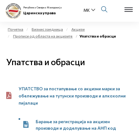
Република Северна Македонија
Царинска управа
Почетна
Бизнис заедница
Акцизи
Прописи од областа на акцизите
Упатства и обрасци
Open s
За нас
Open s
Упатства и обрасци
Физички лица
Open s
Бизнис заедница
Open s
УПАТСТВО за постапување со акцизни марки за
Е-Царина
обележување на тутунски производи и алкохолни
Open s
пијалаци
Медиа центар
Барање за регистрација на акцизен
Контакт
производи и доделување на АНП код
Е-Весник