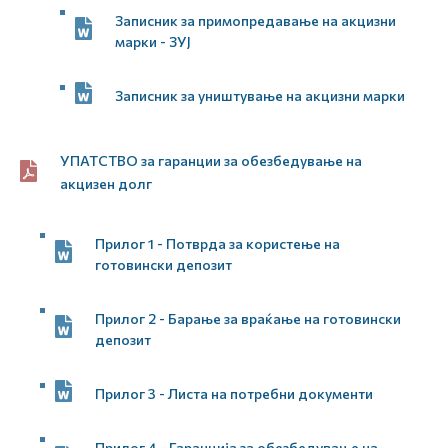
Записник за примопредавање на акцизни
марки - ЗУЈ
Записник за уништување на акцизни марки
УПАТСТВО за гаранции за обезбедување на
акцизен долг
Прилог 1 - Потврда за користење на
готовински депозит
Прилог 2 - Барање за враќање на готовински
депозит
Прилог 3 - Листа на потребни документи
Прилог 4 - Гаранција за обезбедување на