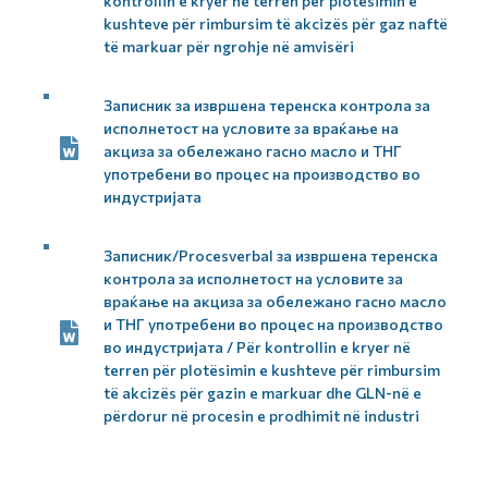
kontrollin e kryer në terren për plotësimin e
kushteve për rimbursim të akcizës për gaz naftë
të markuar për ngrohje në amvisëri
Записник за извршена теренска контрола за
исполнетост на условите за враќање на
акциза за обележано гасно масло и ТНГ
употребени во процес на производство во
индустријата
Записник/Procesverbal за извршена теренска
контрола за исполнетост на условите за
враќање на акциза за обележано гасно масло
и ТНГ употребени во процес на производство
во индустријата / Për kontrollin e kryer në
terren për plotësimin e kushteve për rimbursim
të akcizës për gazin e markuar dhe GLN-në e
përdorur në procesin e prodhimit në industri