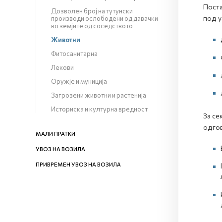
Поста
Дозволен број на тутунски
под у
производи ослободени од давачки
во земјите од соседството
Животни
Фитосанитарна
Лекови
Оружје и муниција
Загрозени животни и растенија
Историска и културна вредност
За се
одгов
МАЛИ ПРАТКИ
УВОЗ НА ВОЗИЛА
ПРИВРЕМЕН УВОЗ НА ВОЗИЛА