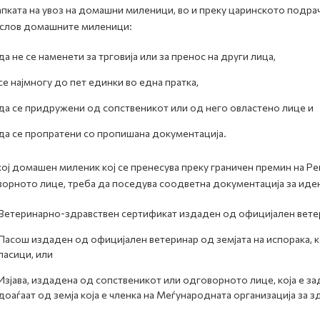
пката на увоз на домашни миленици, во и преку царинското подра
слов домашните миленици:
да не се наменети за трговија или за пренос на други лица,
се најмногу до пет единки во една пратка,
да се придружени од сопственикот или од него овластено лице и
да се пропратени со пропишана документација.
кој домашен миленик кој се пренесува преку граничен премин на Р
орното лице, треба да поседува соодветна документација за иде
Ветеринарно-здравствен сертификат издаден од официјален ветери
Пасош издаден од официјален ветеринар од земјата на испорака, к
ласици, или
Изјава, издадена од сопственикот или одговорното лице, која е з
доаѓаат од земја која е членка на Меѓународната организација за з