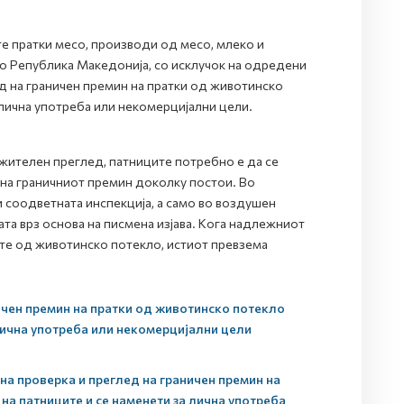
е пратки месо, производи од месо, млеко и
во Република Македонија, со исклучок на одредени
д на граничен премин на пратки од животинско
 лична употреба или некомерцијални цели.
жителен преглед, патниците потребно е да се
 на граничниот премин доколку постои. Во
 соодветната инспекција, а само во воздушен
та врз основа на писмена изјава. Кога надлежниот
ите од животинско потекло, истиот превзема
ичен премин на пратки од животинско потекло
 лична употреба или некомерцијални цели
на проверка и преглед на граничен премин на
на патниците и се наменети за лична употреба