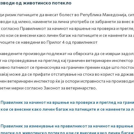
зводи од животинско потекло
и ризик патниците да внесат болест во Република Македонија, сит
води од млеко, наменети за лична употреба се забранети за внес 
 согласно Правилникот за начинот на вршење на проверка и прегле
ло кои се внесени како личен багаж на патниците и се наменети за
чоците се наведени во Прилог 4 од правилникот
наведените производи подлежат на обврската да се изврши задол
т на спроведување на преглед кај граничен ветеринарен инспектор
ивно патникот се пренасочува на граничен премин каде што постои
аќај може да се прифати отстапување на стока во корист на држава
чен ветеринарен инспектор ќе ја оспори исправноста на производ
етни мерки согласно Законот за ветеринарство.
Правилник за начинот на вршење на проверка и преглед на гран
кои се внесени како личен багаж на патниците и се наменети за
Правилник за изменување на правилникот за начинот на вршење 
пратки од животинско потекло кои се внесени како личен багаж 