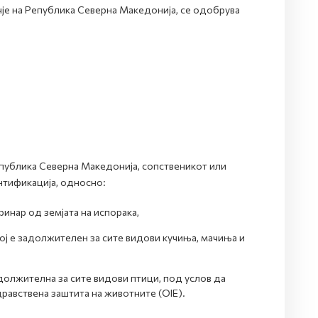
чје на Република Северна Македонија, се одобрува
епублика Северна Македонија, сопственикот или
нтификација, односно:
нар од земјата на испорака,
ој е задолжителен за сите видови кучиња, мачиња и
адолжителна за сите видови птици, под услов да
дравствена заштита на животните (ОIE).