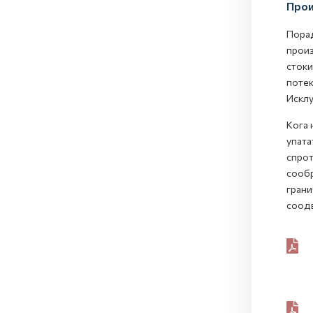
Прои
Порад
произ
стоки
потек
Исклу
Кога 
упата
спрот
сообр
грани
соодв