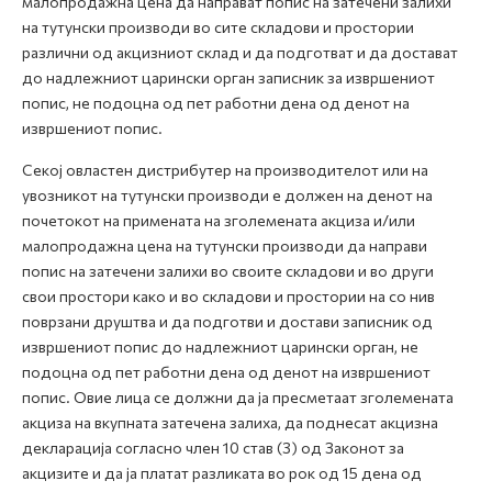
малопродажна цена да направат попис на затечени залихи
на тутунски производи во сите складови и простории
различни од акцизниот склад и да подготват и да достават
до надлежниот царински орган записник за извршениот
попис, не подоцна од пет работни дена од денот на
извршениот попис.
Секој овластен дистрибутер на производителот или на
увозникот на тутунски производи е должен на денот на
почетокот на примената на зголемената акциза и/или
малопродажна цена на тутунски производи да направи
попис на затечени залихи во своите складови и во други
свои простори како и во складови и простории на со нив
поврзани друштва и да подготви и достави записник од
извршениот попис до надлежниот царински орган, не
подоцна од пет работни дена од денот на извршениот
попис. Овие лица се должни да ја пресметаат зголемената
акциза на вкупната затечена залиха, да поднесат акцизна
декларација согласно член 10 став (3) од Законот за
акцизите и да ја платат разликата во рок од 15 дена од