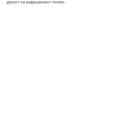
денот на извршениот попис.