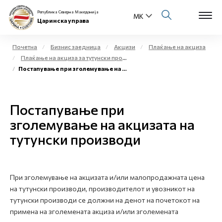
Република Северна Македонија
Царинска управа
Почетна
Бизнис заедница
Акцизи
Плаќање на акциза
Плаќање на акциза за тутунски производи
Open s
Постапување при зголемување на акцизата на тутунски производи
За нас
Open s
Физички лица
Постапување при
Open s
зголемување на акцизата на
Бизнис заедница
тутунски производи
Open s
Е-Царина
Open s
Медиа центар
При зголемување на акцизата и/или малопродажната цена
на тутунски производи, производителот и увозникот на
Контакт
тутунски производи се должни на денот на почетокот на
примена на зголемената акциза и/или зголемената
Е-Весник