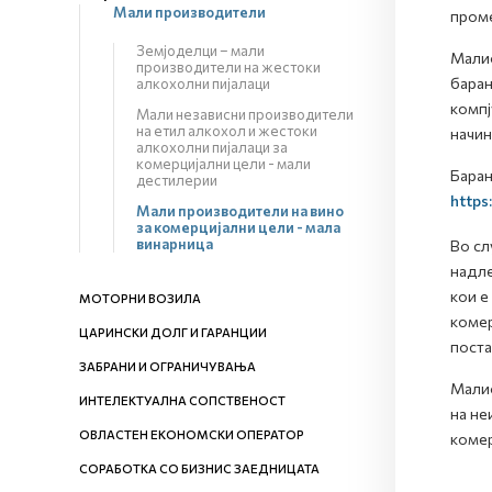
Мали производители
проме
Земјоделци – мали
Малио
производители на жестоки
барањ
алкохолни пијалаци
компј
Мали независни производители
на етил алкохол и жестоки
начин
алкохолни пијалаци за
комерцијални цели - мали
Барањ
дестилерии
https
Мали производители на вино
за комерцијални цели - мала
винарница
Во сл
надле
кои е
МОТОРНИ ВОЗИЛА
комер
ЦАРИНСКИ ДОЛГ И ГАРАНЦИИ
поста
ЗАБРАНИ И ОГРАНИЧУВАЊА
Малио
ИНТЕЛЕКТУАЛНА СОПСТВЕНОСТ
на не
ОВЛАСТЕН ЕКОНОМСКИ ОПЕРАТОР
комер
СОРАБОТКА СО БИЗНИС ЗАЕДНИЦАТА