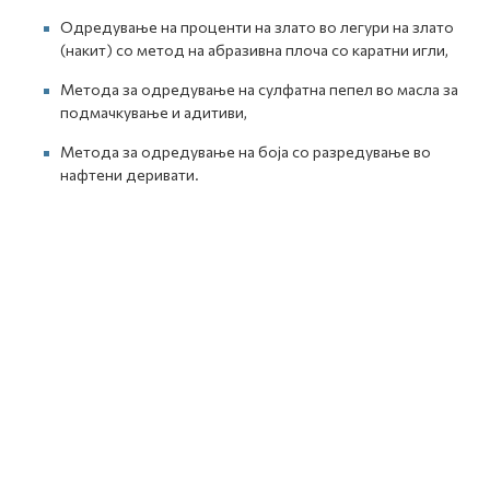
Одредување на проценти на злато во легури на злато
(накит) со метод на абразивна плоча со каратни игли,
Метода за одредување на сулфатна пепел во масла за
подмачкување и адитиви,
Метода за одредување на боја со разредување во
нафтени деривати.