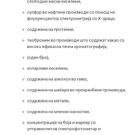
слободни масни киселини,
сулфур во нафтени производи со помош на
флуоресцентна спектрометрија со Х-зраци,
содржина на протеини,
теобромин во производи што содржат какао со
високо ефикасна течна хроматографија,
јоден број,
испарливи киселини,
содржина на алкохол во пиво,
содржина на шеќери во прехранбени производи,
содржина на метали,
содржина на млечни маснотии,
концентрација на боја и маркер со
ултравиолетов спектрофотометар и