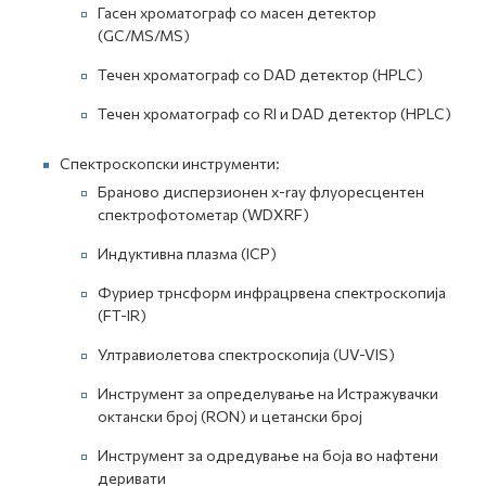
Гасен хроматограф со масен детектор
(GC/MS/MS)
Течен хроматограф со DAD детектор (HPLC)
Течен хроматограф со RI и DAD детектор (HPLC)
Спектроскопски инструменти:
Браново дисперзионен x-ray флуоресцентен
спектрофотометар (WDXRF)
Индуктивна плазма (ICP)
Фуриер трнсформ инфрацрвена спектроскопија
(FT-IR)
Ултравиолетова спектроскопија (UV-VIS)
Инструмент за определување на Истражувачки
октански број (RON) и цетански број
Инструмент за одредување на боја во нафтени
деривати