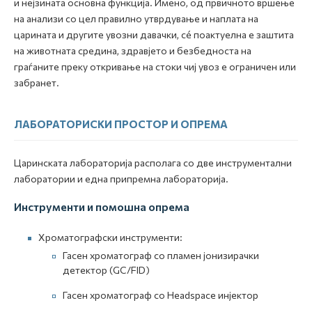
и нејзината основна функција. Имено, од првичното вршење
на анализи со цел правилно утврдување и наплата на
царината и другите увозни давачки, сé поактуелна е заштита
на животната средина, здравјето и безбедноста на
граѓаните преку откривање на стоки чиј увоз е ограничен или
забранет.
ЛАБОРАТОРИСКИ ПРОСТОР И ОПРЕМА
Царинската лабораторија располага со две инструментални
лаборатории и една припремна лабораторија.
Инструменти и помошна опрема
Хроматографски инструменти:
Гасен хроматограф со пламен јонизирачки
детектор (GC/FID)
Гасен хроматограф со Headspace инјектор