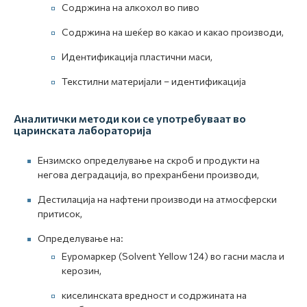
Содржина на алкохол во пиво
Содржина на шеќер во какао и какао производи,
Идентификација пластични маси,
Текстилни материјали – идентификација
Аналитички методи кои се употребуваат во
царинската лабораторија
Eнзимско определување на скроб и продукти на
негова деградација, во прехранбени производи,
Дестилација на нафтени производи на атмосферски
притисок,
Определување на:
Еуромаркер (Solvent Yellow 124) во гасни масла и
керозин,
киселинската вредност и содржината на