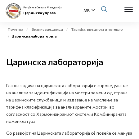
Република Северна Македонија
Царинска управа
Почетна
Бизнис заедница
Тарифа, вредност и потекло
Царинска лабораторија
Open s
За нас
Open s
Царинска лабораторија
Физички лица
Open s
Бизнис заедница
Главна задача на царинската лабораторија е спроведување
Open s
Е-Царина
на анализи за идентификација на мостри земени од страна
на царинските службеници и издавање на мислење за
Open s
тарифна класификација за анализираните мостри, во
Медиа центар
согласност со Хармонизираниот систем и Комбинираната
номенклатура.
Контакт
Со развојот на Царинската лабораторија сé повеќе се менува
Е-Весник