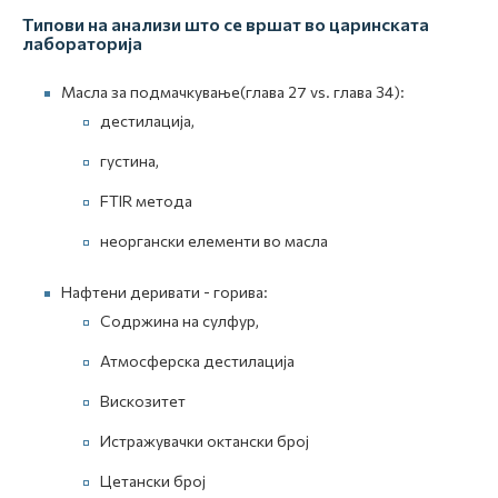
Типови на анализи што се вршат во царинската
лабораторија
Масла за подмачкување(глава 27 vs. глава 34):
дестилација,
густина,
FTIR метода
неоргански елементи во масла
Нафтени деривати - горива:
Содржина на сулфур,
Атмосферска дестилација
Вискозитет
Истражувачки октански број
Цетански број