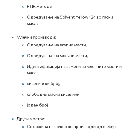
FTIR метода,
Одредување на Solvent Yellow 124 во гасни
масла
Млечни производи:
Одредување на вкупни масти,
Одредување на млечни масти,
Идентификација на замени за млечните масти и
масла,
киселински број,
слободни масни киселини,
јоден број
Други мостри:
Содржина на шеќер во производи од шеќер,