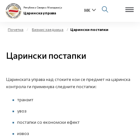
Република Северна Македонија
Царинска управа
Почетна
Бизнис заедница
Царински постапки
Open s
За нас
Царински постапки
Open s
Физички лица
Open s
Бизнис заедница
Царинската управа над стоките кои се предмет на царинска
контрола ги применува следните постапки:
Open s
Е-Царина
транзит
Open s
Медиа центар
увоз
постапки со економски ефект
Контакт
извоз
Е-Весник