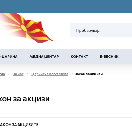
Е-ЦАРИНА
МЕДИА ЦЕНТАР
КОНТАКТ
Е-ВЕСНИК
тна
За нас
Царинска регулатива
Закон за акцизи
кон за акцизи
ЗАКОН ЗА АКЦИЗИТЕ