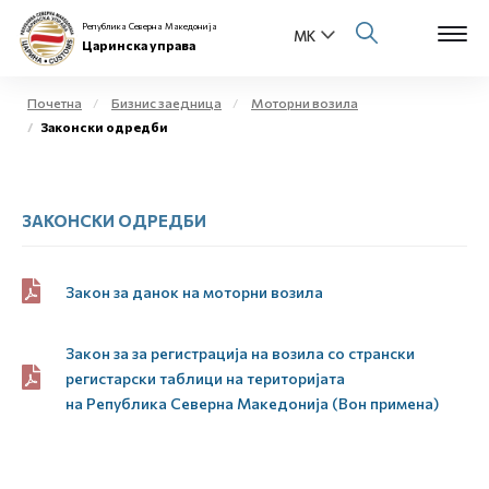
Република Северна Македонија
Царинска управа
Почетна
Бизнис заедница
Моторни возила
Законски одредби
Open s
За нас
Open s
Физички лица
ЗАКОНСКИ ОДРЕДБИ
Open s
Бизнис заедница
Закон за данок на моторни возила
Open s
Е-Царина
Закон за за регистрација на возила со странски
Open s
Медиа центар
регистарски таблици на територијата
на
Р
епублика
С
еверна
М
акедонија (Вон примена)
Контакт
Е-Весник