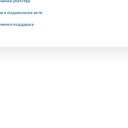
нички упатства
и и подзаконски акти
сничка поддршка