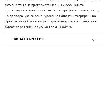
активностите на програмата Царина 2020. Истите
претставуваат едноставна алатка за професионален развој,
но препорачуваме овие курсеви да бидат интегрирани во
Програма за обука во која покрај електронското учење ќе
бидат опфатени и други методи на обука.
ЛИСТА НА КУРСЕВИ