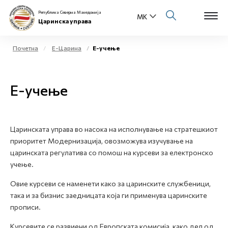
Република Северна Македонија
Царинска управа
Почетна
Е-Царина
Е-учење
Open s
За нас
Е-учење
Open s
Физички лица
Open s
Бизнис заедница
Царинската управа во насока на исполнување на стратешкиот
приоритет Модернизација, овозможува изучување на
Open s
Е-Царина
царинската регулатива со помош на курсеви за електронско
учење.
Open s
Медиа центар
Овие курсеви се наменети како за царинските службеници,
така и за бизнис заедницата која ги применува царинските
Контакт
прописи.
Курсевите се развиени од Европската комисија, како дел од
Е-Весник