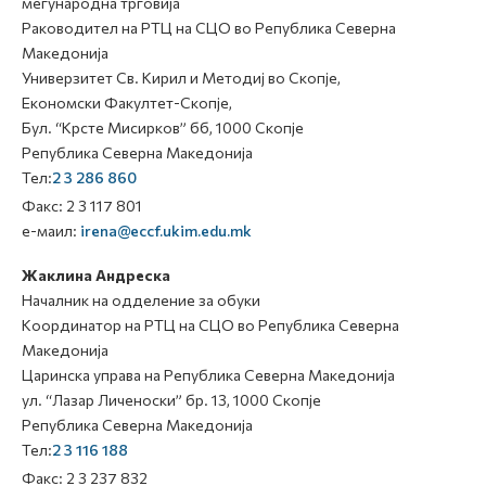
меѓународна трговија
Раководител на РТЦ на СЦО во Република Северна
Македонија
Универзитет Св. Кирил и Методиј во Скопје,
Економски Факултет-Скопје,
Бул. “Крсте Мисирков” бб, 1000 Скопје
Република Северна Македонија
Тел:
2 3 286 860
Факс: 2 3 117 801
е-маил:
irena@eccf.ukim.edu.mk
Жаклина Андреска
Началник на одделение за обуки
Координатор на РТЦ на СЦО во Република Северна
Македонија
Царинска управа на Република Северна Македонија
ул. “Лазар Личеноски” бр. 13, 1000 Скопје
Република Северна Македонија
Тел:
2 3 116 188
Факс: 2 3 237 832