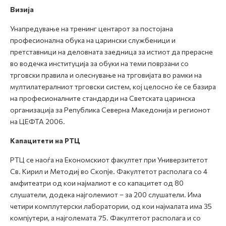
Визија
Унапредување на тренинг центарот за постојана
професионална обука на царински службеници и
претставници на деловната заедница за истиот да прерасне
во водечка институција за обуки на теми поврзани со
трговски правила и олеснување на трговијата во рамки на
мултилатералниот трговски систем, кој целосно ќе се базира
на професионалните стандарди на Светската царинска
организација за Република Северна Македонија и регионот
на ЦЕФТА 2006.
Капацитети на РТЦ
РТЦ се наоѓа на Економскиот факултет при Универзитетот
Св. Кирил и Методиј во Скопје. Факултетот располага со 4
амфитеатри од кои најмалиот е со капацитет од 80
слушатели, додека најголемиот – за 200 слушатели. Има
четири комплутерски лаборатории, од кои најмалата има 35
компјутери, а најголемата 75. Факултетот располага и со