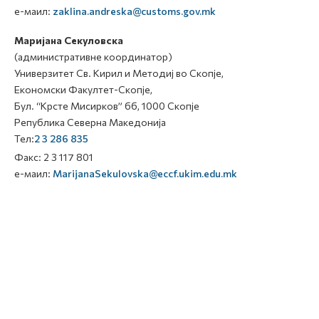
е-маил:
zaklina.andreska@customs.gov.mk
Маријана Секуловска
(административне координатор)
Универзитет Св. Кирил и Методиј во Скопје,
Економски Факултет-Скопје,
Бул. “Крсте Мисирков” бб, 1000 Скопје
Република Северна Македонија
Тел:
2 3 286 835
Факс: 2 3 117 801
е-маил:
MarijanaSekulovska@eccf.ukim.edu.mk