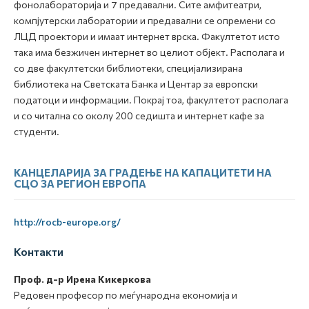
фонолабораторија и 7 предавални. Сите амфитеатри,
компјутерски лаборатории и предавални се опремени со
ЛЦД проектори и имаат интернет врска. Факултетот исто
така има безжичен интернет во целиот објект. Располага и
со две факултетски библиотеки, специјализирана
библиотека на Светската Банка и Центар за европски
податоци и информации. Покрај тоа, факултетот располага
и со читална со околу 200 седишта и интернет кафе за
студенти.
КАНЦЕЛАРИЈА ЗА ГРАДЕЊЕ НА КАПАЦИТЕТИ НА
СЦО ЗА РЕГИОН ЕВРОПА
http://rocb-europe.org/
Контакти
Проф. д-р Ирена Кикеркова
Редовен професор по меѓународна економија и