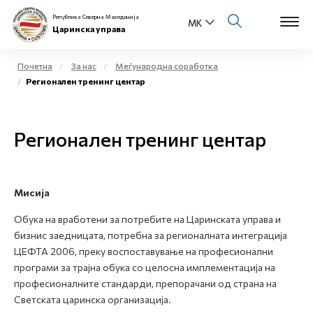
Република Северна Македонија
Царинска управа
Почетна
За нас
Меѓународна соработка
Регионален тренинг центар
Open s
За нас
Open s
Регионален тренинг центар
Физички лица
Open s
Бизнис заедница
Мисија
Open s
Е-Царина
Обука на вработени за потребите на Царинската управа и
Open s
бизнис заедницата, потребна за регионалната интеграција
Медиа центар
ЦЕФТА 2006, преку воспоставување на професионални
програми за трајна обука со целосна имплементација на
Контакт
професионалните стандарди, препорачани од страна на
Светската царинска организација.
Е-Весник