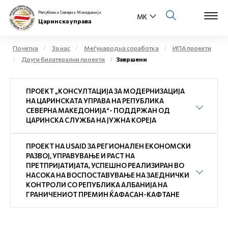
Република Северна Македонија
Царинска управа
Почетна
За нас
Меѓународна соработка
ИПА проекти
Други билатерални проекти
Завршени
Open s
За нас
ПРОЕКТ „КОНСУЛТАЦИЈА ЗА МОДЕРНИЗАЦИЈА
Open s
Физички лица
НА ЦАРИНСКАТА УПРАВА НА РЕПУБЛИКА
СЕВЕРНА МАКЕДОНИЈА“- ПОДДРЖАН ОД
Open s
ЦАРИНСКА СЛУЖБА НА ЈУЖНА КОРЕЈА
Бизнис заедница
Open s
ПРОЕКТ НА USAID ЗА РЕГИОНАЛЕН ЕКОНОМСКИ
Е-Царина
РАЗВОЈ, УПРАВУВАЊЕ И РАСТ НА
ПРЕТПРИЈАТИЈАТА, УСПЕШНО РЕАЛИЗИРАН ВО
Open s
НАСОКА НА ВОСПОСТАВУВАЊЕ НА ЗАЕДНИЧКИ
Медиа центар
КОНТРОЛИ СО РЕПУБЛИКА АЛБАНИЈА НА
ГРАНИЧЕНИОТ ПРЕМИН ЌАФАСАН-КАФТАНЕ
Контакт
Е-Весник