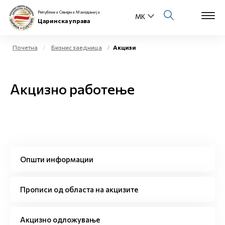
Република Северна Македонија
Царинска управа
Почетна
Бизнис заедница
Акцизи
Open s
За нас
Акцизно работење
Open s
Физички лица
Open s
Бизнис заедница
Open s
Е-Царина
Општи информации
Open s
Медиа центар
Прописи од областа на акцизите
Контакт
Акцизно одложување
Е-Весник