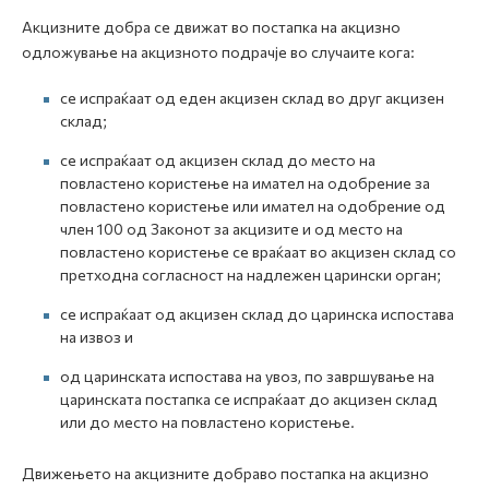
Акцизните добра се движат во постапка на акцизно
одложување на акцизното подрачје во случаите кога:
се испраќаат од еден акцизен склад во друг акцизен
склад;
се испраќаат од акцизен склад до место на
повластено користење на имател на одобрение за
повластено користење или имател на одобрение од
член 100 од Законот за акцизите и од место на
повластено користење се враќаат во акцизен склад со
претходна согласност на надлежен царински орган;
се испраќаат од акцизен склад до царинска испостава
на извоз и
од царинската испостава на увоз, по завршување на
царинската постапка се испраќаат до акцизен склад
или до место на повластено користење.
Движењето на акцизните добраво постапка на акцизно