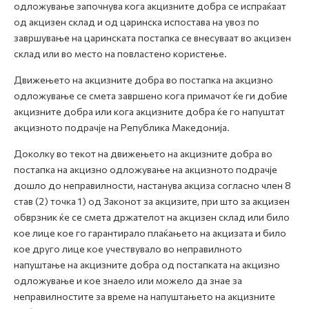
одложување започнува кога акцизните добра се испраќаат
од акцизен склад и од царинска испостава на увоз по
завршување на царинската постапка се внесуваат во акцизен
склад или во место на повластено користење.
Движењето на акцизните добра во постапка на акцизно
одложување се смета завршено кога примачот ќе ги добие
акцизните добра или кога акцизните добра ќе го напуштат
акцизното подрачје на Република Македонија.
Доколку во текот на движењето на акцизните добра во
постапка на акцизно одложување на акцизното подрачје
дошло до неправилности, настанува акциза согласно член 8
став (2) точка 1) од Законот за акцизите, при што за акцизен
обврзник ќе се смета држателот на акцизен склад или било
кое лице кое го гарантирало плаќањето на акцизата и било
кое друго лице кое учествувало во неправилното
напуштање на акцизните добра од постапката на акцизно
одложување и кое знаело или можело да знае за
неправилностите за време на напуштањето на акцизните