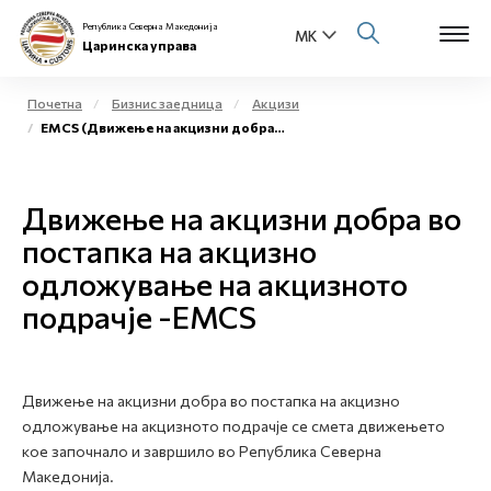
Република Северна Македонија
Царинска управа
Почетна
Бизнис заедница
Акцизи
EMCS (Движење на акцизни добра во постапка на акцизно одложување на акцизното подрачје)
Open s
За нас
Open s
Движење на акцизни добра во
Физички лица
постапка на акцизно
Open s
Бизнис заедница
одложување на акцизното
подрачје -EMCS
Open s
Е-Царина
Open s
Медиа центар
Движење на акцизни добра во постапка на акцизно
одложување на акцизното подрачје се смета движењето
Контакт
кое започнало и завршило во Република Северна
Македонија.
Е-Весник