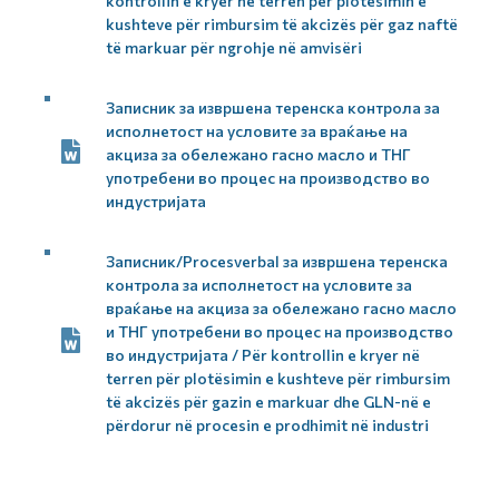
kontrollin e kryer në terren për plotësimin e
kushteve për rimbursim të akcizës për gaz naftë
të markuar për ngrohje në amvisëri
Записник за извршена теренска контрола за
исполнетост на условите за враќање на
акциза за обележано гасно масло и ТНГ
употребени во процес на производство во
индустријата
Записник/Procesverbal за извршена теренска
контрола за исполнетост на условите за
враќање на акциза за обележано гасно масло
и ТНГ употребени во процес на производство
во индустријата / Për kontrollin e kryer në
terren për plotësimin e kushteve për rimbursim
të akcizës për gazin e markuar dhe GLN-në e
përdorur në procesin e prodhimit në industri