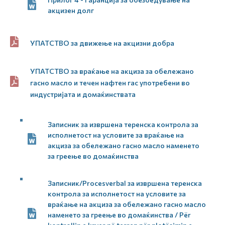
акцизен долг
УПАТСТВО за движење на акцизни добра
УПАТСТВО за враќање на акциза за обележано
гасно масло и течен нафтен гас употребени во
индустријата и домаќинствата
Записник за извршена теренска контрола за
исполнетост на условите за враќање на
акциза за обележано гасно масло наменето
за греење во домаќинства
Записник/Procesverbal за извршена теренска
контрола за исполнетост на условите за
враќање на акциза за обележано гасно масло
наменето за греење во домаќинства / Për