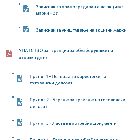
Записник за примопредавање на акцизни
марки - ЗУЈ
Записник за уништување на акцизни марки
УПАТСТВО за гаранции за обезбедување на
акцизен долг
Прилог 1 - Потврда за користење на
готовински депозит
Прилог 2 - Барање за враќање на готовински
депозит
Прилог 3 - Листа на потребни документи
Прилог 4 - Гаранција за обезбедување на