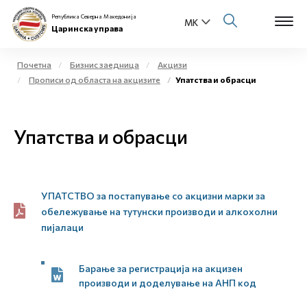
Република Северна Македонија
Царинска управа
Почетна
Бизнис заедница
Акцизи
Прописи од областа на акцизите
Упатства и обрасци
Open s
За нас
Open s
Упатства и обрасци
Физички лица
Open s
Бизнис заедница
Open s
УПАТСТВО за постапување со акцизни марки за
Е-Царина
обележување на тутунски производи и алкохолни
Open s
пијалаци
Медиа центар
Барање за регистрација на акцизен
Контакт
производи и доделување на АНП код
Е-Весник