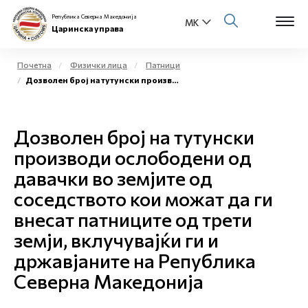
Република Северна Македонија
Царинска управа
Почетна
Физички лица
Патници
Дозволен број на тутунски производи ослободени од давачки во земјите од соседството
Open s
За нас
Open s
Дозволен број на тутунски
Физички лица
производи ослободени од
Open s
Бизнис заедница
давачки во земјите од
соседството кои можат да ги
Open s
Е-Царина
внесат патниците од трети
Open s
земји, вклучувајќи ги и
Медиа центар
државјаните на Република
Контакт
Северна Македонија
Е-Весник