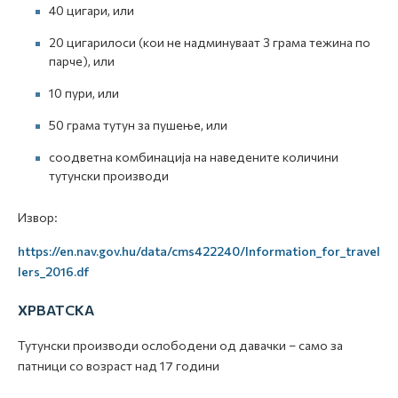
40 цигари, или
20 цигарилоси (кои не надминуваат 3 грама тежина по
парче), или
10 пури, или
50 грама тутун за пушење, или
соодветна комбинација на наведените количини
тутунски производи
Извор:
https://en.nav.gov.hu/data/cms422240/Information_for_travel
lers_2016.df
ХРВАТСКА
Тутунски производи ослободени од давачки – само за
патници со возраст над 17 години