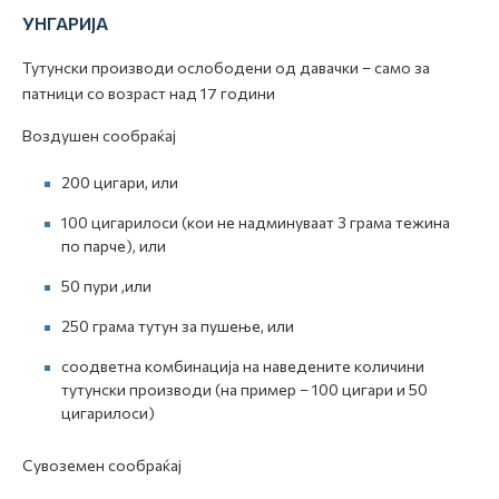
УНГАРИЈА
Тутунски производи ослободени од давачки – само за
патници со возраст над 17 години
Воздушен сообраќај
200 цигари, или
100 цигарилоси (кои не надминуваат 3 грама тежина
по парче), или
50 пури ,или
250 грама тутун за пушење, или
соодветна комбинација на наведените количини
тутунски производи (на пример – 100 цигари и 50
цигарилоси)
Сувоземен сообраќај