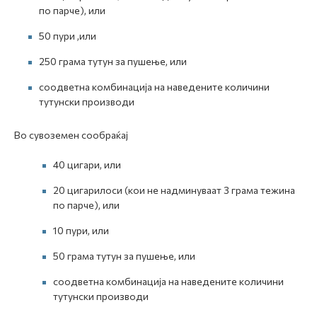
по парче), или
50 пури ,или
250 грама тутун за пушење, или
соодветна комбинација на наведените количини
тутунски производи
Во сувоземен сообраќај
40 цигари, или
20 цигарилоси (кои не надминуваат 3 грама тежина
по парче), или
10 пури, или
50 грама тутун за пушење, или
соодветна комбинација на наведените количини
тутунски производи