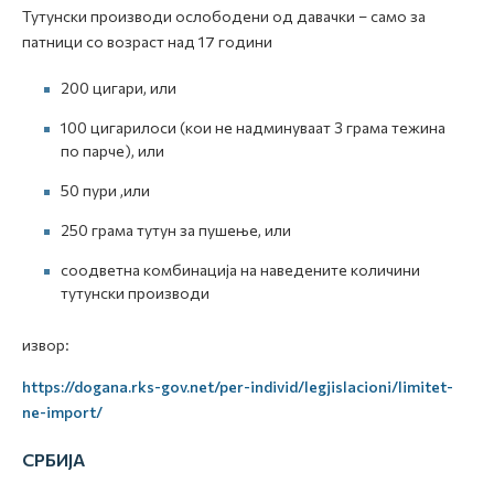
Тутунски производи ослободени од давачки – само за
патници со возраст над 17 години
200 цигари, или
100 цигарилоси (кои не надминуваат 3 грама тежина
по парче), или
50 пури ,или
250 грама тутун за пушење, или
соодветна комбинација на наведените количини
тутунски производи
извор:
https://dogana.rks-gov.net/per-individ/legjislacioni/limitet-
ne-import/
СРБИЈА