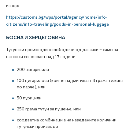
извор:
https://customs.bg/wps/portal/agency/home/info-
citizens/info-traveling/goods-in-personal-luggage
БОСНА И ХЕРЦЕГОВИНА
Тутунски производи ослободени од давачки – само за
патници со возраст над 17 години
200 цигари, или
100 цигарилоси (кои не надминуваат 3 грама тежина
по парче), или
50 пури ,или
250 грама тутун за пушење, или
соодветна комбинација на наведените количини
тутунски производи