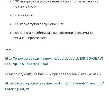
100 цигарилоси (кои не надминуваат 3 грама тежина
по парче), или
50 пури ,или
250 грама тутун за пушење, или
соодветна комбинација на наведените количини
тутунски производи
извор:
http://www.upravacarina.gov.me/vodici/vodici/139130/OBAVJ
EsTENJE-ZA-PUTNIKE.html
Линк со одредби за патници при влез во земји членки на ЕУ
https://ec.europa.eu/taxation_customs/individuals/travelling/
entering-eu_en