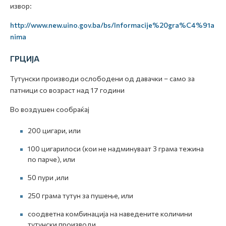
извор:
http://www.new.uino.gov.ba/bs/Informacije%20gra%C4%91a
nima
ГРЦИЈА
Тутунски производи ослободени од давачки – само за
патници со возраст над 17 години
Во воздушен сообраќај
200 цигари, или
100 цигарилоси (кои не надминуваат 3 грама тежина
по парче), или
50 пури ,или
250 грама тутун за пушење, или
соодветна комбинација на наведените количини
тутунски производи