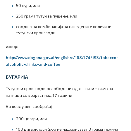
50 пури, или
250 грама тутун за пушење, или
соодветна комбинација на наведените количини
тутунски производи
извор:
http://www.dogana.gov.al/english/c/168/174/193/tobacco-
alcoholic-drinks-and-coffee
БУГАРИЈА
Тутунски производи ослободени од давачки – само за
патници со возраст над 17 години
Во воздушен сообраќај
200 цигари, или
100 цигарилоси (кои не надминуваат 3 грама тежина