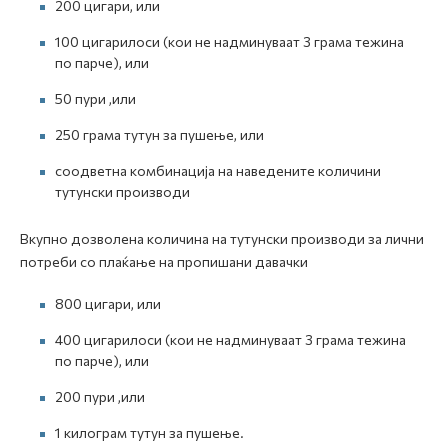
200 цигари, или
100 цигарилоси (кои не надминуваат 3 грама тежина
по парче), или
50 пури ,или
250 грама тутун за пушење, или
соодветна комбинација на наведените количини
тутунски производи
Вкупно дозволена количина на тутунски производи за лични
потреби со плаќање на пропишани давачки
800 цигари, или
400 цигарилоси (кои не надминуваат 3 грама тежина
по парче), или
200 пури ,или
1 килограм тутун за пушење.