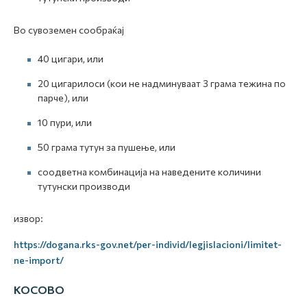
Во сувоземен сообраќај
40 цигари, или
20 цигарилоси (кои не надминуваат 3 грама тежина по
парче), или
10 пури, или
50 грама тутун за пушење, или
соодветна комбинација на наведените количини
тутунски производи
извор:
https://dogana.rks-gov.net/per-individ/legjislacioni/limitet-
ne-import/
КОСОВО