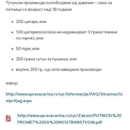
Тутунски производи ослободени од давачки – само за
патници со возраст над 18 години
200 цигари, или
100 цигарилоси (кои не надминуваат 3 грама тежина
по парче), или
50 пури ,или
250 грама тутун за пушење, или
вкупно 250 гр. од сите наведени производи
извор:
http://www.upravacarina.rs/cyr/Informacije/FAQ/Stranice/lic
niprtljag.aspx
http://www.upravacarina.rs/cyr/Zakoni/PUTNICKI%20
PROMET%20SA%20INOSTRANSTVOM.pdf