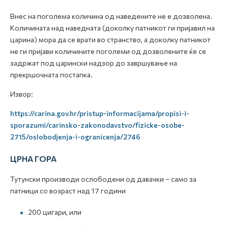
Внес на поголема количина од наведените не е дозволена.
Количината над наведната (доколку патникот ги пријавил на
царина) мора да се врати во странство, а доколку патникот
не ги пријави количините поголеми од дозволените ќе се
задржат под царински надзор до завршување на
прекршочната постапка.
Извор:
https://carina.gov.hr/pristup-informacijama/propisi-i-
sporazumi/carinsko-zakonodavstvo/fizicke-osobe-
2715/oslobodjenja-i-ogranicenja/2746
ЦРНА ГОРА
Тутунски производи ослободени од давачки – само за
патници со возраст над 17 години
200 цигари, или