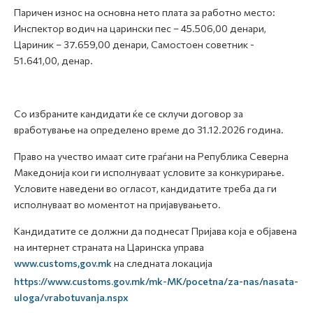
Паричен износ на основна нето плата за работно место:
Инспектор водич на царински пес – 45.506,00 денари,
Цариник – 37.659,00 денари, Самостоен советник -
51.641,00, денар.
Со избраните кандидати ќе се склучи договор за
вработување на определено време до 31.12.2026 година.
Право на учество имаат сите граѓани на Република Северна
Македонија кои ги исполнуваат условите за конкурирање.
Условите наведени во огласот, кандидатите треба да ги
исполнуваат во моментот на пријавувањето.
Кандидатите се должни да поднесат Пријава која е објавена
на интернет страната на Царинска управа
www.customs,gov.mk
на следната локација
https://www.customs.gov.mk/mk-MK/pocetna/za-nas/nasata-
uloga/vrabotuvanja.nspx