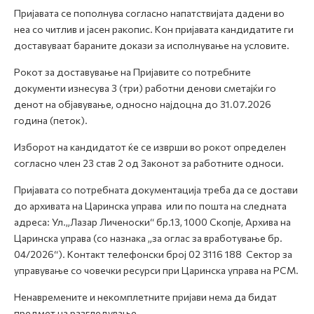
Пријавата се пополнува согласно напатствијата дадени во
неа со читлив и јасен ракопис. Кон пријавата кандидатите ги
доставуваат бараните докази за исполнување на условите.
Рокот за доставување на Пријавите со потребните
документи изнесува 3 (три) работни денови сметајќи го
денот на објавување, односно најдоцна до 31.07.2026
година (петок).
Изборот на кандидатот ќе се изврши во рокот определен
согласно член 23 став 2 од Законот за работните односи.
Пријавата со потребната документација треба да се достави
до архивата на Царинска управа или по пошта на следната
адреса: Ул.„Лазар Личеноски“ бр.13, 1000 Скопје, Архива на
Царинска управа (со назнака „за оглас за вработување бр.
04/2026“). Контакт телефонски број 02 3116 188 Сектор за
управување со човечки ресурси при Царинска управа на РСМ.
Ненавремените и некомплетните пријави нема да бидат
предмет на разгледување.