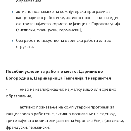
образование
активно познавање на компјутерски програми за
канцелариско работење, активно познавање на еден
од трите најчесто користени јазици на Европска унија
(англиски, француски, германски),
без работно искуство на царински работи или во
струката.
Посебни услови за работно место: Цариник во
Богородица, Царинарница Гевгелија, 1 извршител
- ниво на квалификации: најмалку вишо или средно
образование,
- активно познавање на компјутерски програми за
канцелариско работење, активно познавање на еден од
трите најчесто користени јазици на Европска Унија (англиски,
француски, германски),