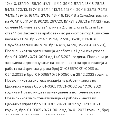
124/10, 132/10, 158/10, 47/11, 11/12, 39/12, 52/12, 13/13, 25/13,
54/13, 170/13, 187/13, 34/14, 113/14, 145/14, 20/15, 33/15, 72/15,
74/15, 129/15, 167/15, 27/16, 134/16, 120/18 и Службен весник
на РСМ“ бр.110/19, 90/20, 267/20, 151/21 ,288/21 и 111/23) в.в.
со член 14, член 22 став 1 алинеја 2, став 3, став 8, став 13 и
став 14 од Законот за вработени во јавниот сектор (Службен
весник на РМ“ бр.27/14, 199/14, 27/16, 35/18, 198/18 и
Службен весник на РСМ“ бр.143/19, 14/20, 95/20 и 302/20),
Правилникот за организација и работа на Царинска управа
број 01-036570/21-0001 од 17.06.2021 година, Правилници
за измена и дополнување на правилникот за организација и
работа на Царинска управа број 01-036570/21-0033 од
02.12.2022 и број 01-036570/21-0050 од 29.12.2023 година,
Правилникот за систематизација на работни места во
Царинска управа број 01-036570/21-0002 од 17.06.2021
година и Правилници за изменување и дополнување на
Правилникот за систематизација на работни места во
Царинска управа број 01-036570/21-0012 од 07.12.2021
година, број 01-036570/21-0017 од 04.01.2022 година , број