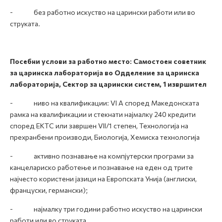
- без работно искуство на царински работи или во
струката.
Посебни услови за работно место: Самостоен советник
за царинска лабораторија во Одделение за царинска
лабораторија, Сектор за царински систем
, 1 извршител
- ниво на квалификации: VI А според Македонската
рамка на квалификации и стекнати најмалку 240 кредити
според ЕКТС или завршен VII/1 степен, Технологија на
прехранбени производи, Биологија, Хемиска технологија
- активно познавање на компјутерски програми за
канцелариско работење и познавање на еден од трите
најчесто користени јазици на Европската Унија (англиски,
француски, германски);
- најмалку три години работно искуство на царински
работи или во струката.