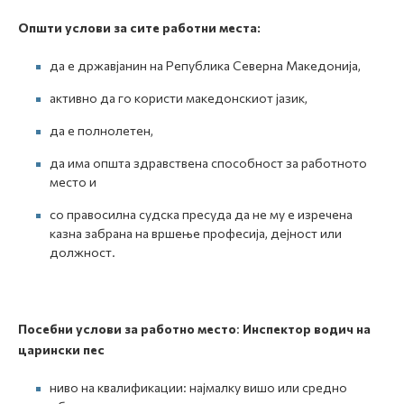
Општи услови за сите работни места:
да е државјанин на Република Северна Македонија,
активно да го користи македонскиот јазик,
да е полнолетен,
да има општа здравствена способност за работното
место и
со правосилна судска пресуда да не му е изречена
казна забрана на вршење професија, дејност или
должност.
Посебни услови за работно место
:
Инспектор водич на
царински пес
ниво на квалификации: најмалку вишо или средно