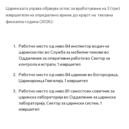
Царинската управа објавува оглас за вработување на 3 (три)
извршители на определено време до крајот на тековна
фискална година (2026):
Работно место од ниво В4 инспектор водич на
царински пес во Служба за мобилни тимови во
Одделение за оперативни работи во Сектор за
контрола и истраги, 1 извршител
Работно место од ниво В4 цариник во Богородица,
Царинарница Гевгелија, 1 извршител
Работно место од ниво В1 самостоен советник за
царинска лабораторија во Одделение за царинска
лабораторија, Сектор за царински систем, 1
извршител