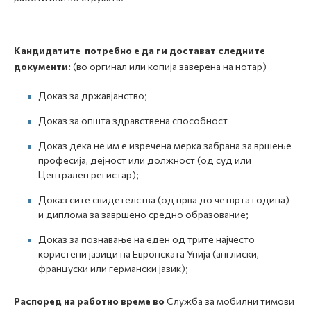
Кандидатите потребно е да ги достават следните
документи:
(во оргинал или копија заверена на нотар)
Доказ за државјанство;
Доказ за општа здравствена способност
Доказ дека не им е изречена мерка забрана за вршење
професија, дејност или должност (од суд или
Централен регистар);
Доказ сите свидетелства (од прва до четврта година)
и диплома за завршено средно образование;
Доказ за познавање на еден од трите најчесто
користени јазици на Европската Унија (англиски,
француски или германски јазик);
Распоред на работно време во
Служба за мобилни тимови