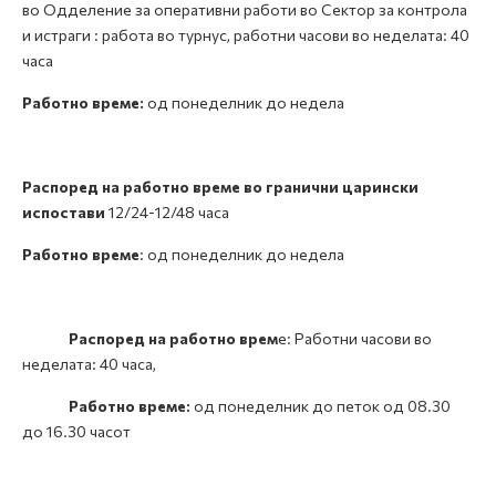
во Одделение за оперативни работи во Сектор за контрола
и истраги : работа во турнус, работни часови во неделата: 40
часа
Работно време:
од понеделник до недела
Распоред на работно време во гранични царински
испостави
12/24-12/48 часа
Работно време
: од понеделник до недела
Распоред на работно врем
е: Работни часови во
неделата: 40 часа,
Работно време:
од понеделник до петок од 08.30
до 16.30 часот