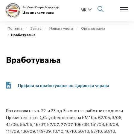
Република Северна Македонија
Царинска управа
Почетна
За нас
Нашата улога
Организација
Вработувања
Open s
За нас
Open s
Вработувања
Физички лица
Open s
Бизнис заедница
Open s
Пријава за вработување во Царинска управа
Е-Царина
Open s
Медиа центар
Врз основа на чл. 22 и 23 од Законот за работните односи
Пречистен текст („Службен весник на РМ" бр. 62/05, 3/06,
Контакт
44/06, 66/06, 16/07, 57/07, 77/07, 106/08, 161/08, 63/09,
114/09, 130/09, 149/09, 10/10, 16/10, 50/10, 52/10, 58/10,
Е-Весник