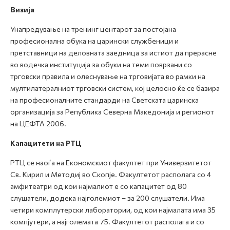
Визија
Унапредување на тренинг центарот за постојана
професионална обука на царински службеници и
претставници на деловната заедница за истиот да прерасне
во водечка институција за обуки на теми поврзани со
трговски правила и олеснување на трговијата во рамки на
мултилатералниот трговски систем, кој целосно ќе се базира
на професионалните стандарди на Светската царинска
организација за Република Северна Македонија и регионот
на ЦЕФТА 2006.
Капацитети на РТЦ
РТЦ се наоѓа на Економскиот факултет при Универзитетот
Св. Кирил и Методиј во Скопје. Факултетот располага со 4
амфитеатри од кои најмалиот е со капацитет од 80
слушатели, додека најголемиот – за 200 слушатели. Има
четири комплутерски лаборатории, од кои најмалата има 35
компјутери, а најголемата 75. Факултетот располага и со