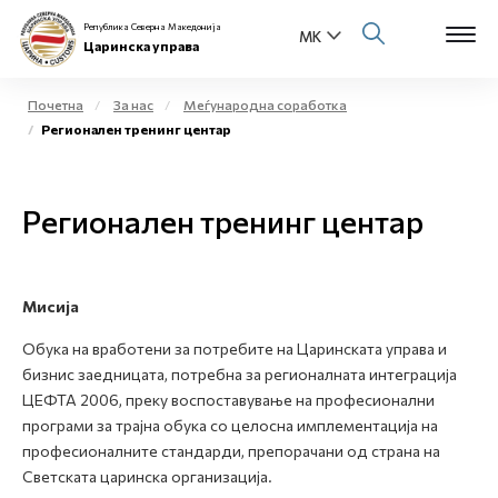
Република Северна Македонија
Царинска управа
Почетна
За нас
Меѓународна соработка
Регионален тренинг центар
Open s
За нас
Open s
Регионален тренинг центар
Физички лица
Open s
Бизнис заедница
Мисија
Open s
Е-Царина
Обука на вработени за потребите на Царинската управа и
Open s
бизнис заедницата, потребна за регионалната интеграција
Медиа центар
ЦЕФТА 2006, преку воспоставување на професионални
програми за трајна обука со целосна имплементација на
Контакт
професионалните стандарди, препорачани од страна на
Светската царинска организација.
Е-Весник