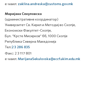
е-маил:
zaklina.andreska@customs.gov.mk
Маријана Секуловска
(административне координатор)
Универзитет Св. Кирил и Методиј во Скопје,
Економски Факултет-Скопје,
Бул. “Крсте Мисирков” бб, 1000 Скопје
Република Северна Македонија
Тел:
2 3 286 835
Факс: 2 3 117 801
е-маил:
MarijanaSekulovska@eccf.ukim.edu.mk