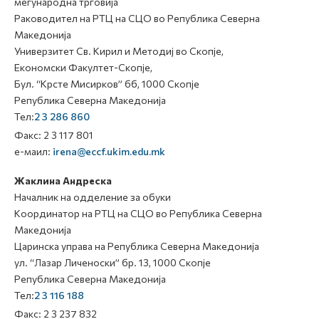
меѓународна трговија
Раководител на РТЦ на СЦО во Република Северна
Македонија
Универзитет Св. Кирил и Методиј во Скопје,
Економски Факултет-Скопје,
Бул. “Крсте Мисирков” бб, 1000 Скопје
Република Северна Македонија
Тел:
2 3 286 860
Факс: 2 3 117 801
е-маил:
irena@eccf.ukim.edu.mk
Жаклина Андреска
Началник на одделение за обуки
Координатор на РТЦ на СЦО во Република Северна
Македонија
Царинска управа на Република Северна Македонија
ул. “Лазар Личеноски” бр. 13, 1000 Скопје
Република Северна Македонија
Тел:
2 3 116 188
Факс: 2 3 237 832