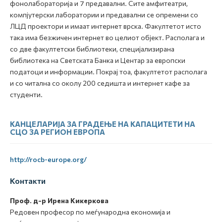
фонолабораторија и 7 предавални. Сите амфитеатри,
компјутерски лаборатории и предавални се опремени со
ЛЦД проектори и имаат интернет врска. Факултетот исто
така има безжичен интернет во целиот објект. Располага и
со две факултетски библиотеки, специјализирана
библиотека на Светската Банка и Центар за европски
податоци и информации. Покрај тоа, факултетот располага
и со читална со околу 200 седишта и интернет кафе за
студенти.
КАНЦЕЛАРИЈА ЗА ГРАДЕЊЕ НА КАПАЦИТЕТИ НА
СЦО ЗА РЕГИОН ЕВРОПА
http://rocb-europe.org/
Контакти
Проф. д-р Ирена Кикеркова
Редовен професор по меѓународна економија и