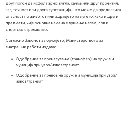
друг погон да исфрла зрно, кугла, сачма или друг проектил,
гас, течност или друга супстанција, што може да предизвика
опасност по животот или здравјето на луѓето, како и други
предмети, чија основна намена е вршење напад, лов и
спортско стрелаштво.
Согласно Законот за оружјето; Министерството за
внатрешни работи издава:
Одобрение за пренесување (трансфер) на оружје и
муниција при увоз/извоз/транзит
Одобрение за превоз на оружје и муниција при увоз/
извоз/транзит