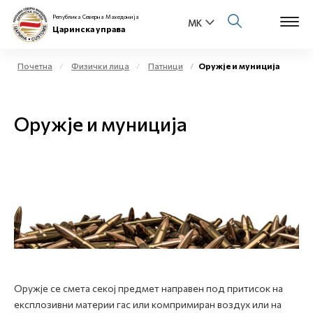
Република Северна Македонија
Царинска управа
Почетна
Физички лица
Патници
Оружје и муниција
Open s
За нас
Оружје и муниција
Open s
Физички лица
Open s
Бизнис заедница
Open s
Е-Царина
Open s
Медиа центар
Контакт
Оружје се смета секој предмет направен под притисок на
експлозивни материи гас или компримиран воздух или на
Е-Весник