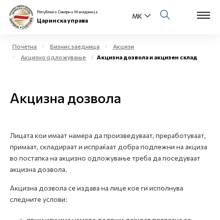
Република Северна Македонија
Царинска управа
Почетна
Бизнис заедница
Акцизи
Акцизно одложување
Акцизна дозвола и акцизен склад
Open s
За нас
Open s
Акцизна дозвола
Физички лица
Open s
Бизнис заедница
Лицата кои имаат намера да произведуваат, преработуваат,
Open s
Е-Царина
примаат, складираат и испраќаат добра подлежни на акциза
во постапка на акцизно одложување треба да поседуваат
Open s
акцизна дозвола.
Медиа центар
Акцизна дозвола се издава на лице кое ги исполнува
Контакт
следните услови:
Е-Весник
врши или има намера да врши дејност поврзана со