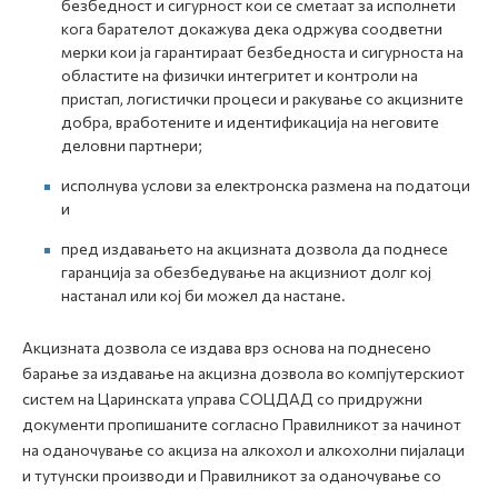
безбедност и сигурност кои се сметаат за исполнети
кога барателот докажува дека одржува соодветни
мерки кои ја гарантираат безбедноста и сигурноста на
областите на физички интегритет и контроли на
пристап, логистички процеси и ракување со акцизните
добра, вработените и идентификација на неговите
деловни партнери;
исполнува услови за електронска размена на податоци
и
пред издавањето на акцизната дозвола да поднесе
гаранција за обезбедување на акцизниот долг кој
настанал или кој би можел да настане.
Акцизната дозвола се издава врз основа на поднесено
барање за издавање на акцизна дозвола во компјутерскиот
систем на Царинската управа СОЦДАД со придружни
документи пропишаните согласно Правилникот за начинот
на оданочување со акциза на алкохол и алкохолни пијалаци
и тутунски производи и Правилникот за оданочување со