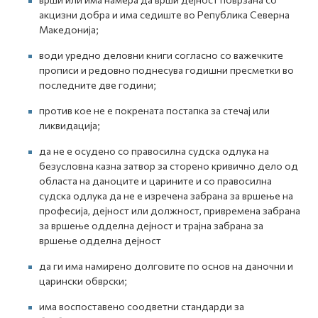
акцизни добра и има седиште во Република Северна
Македонија;
води уредно деловни книги согласно со важечките
прописи и редовно поднесува годишни пресметки во
последните две години;
против кое не е покрената постапка за стечај или
ликвидација;
да не е осудено со правосилна судска одлука на
безусловна казна затвор за сторено кривично дело од
областа на даноците и царините и со правосилна
судска одлука да не е изречена забрана за вршење на
професија, дејност или должност, привремена забрана
за вршење одделна дејност и трајна забрана за
вршење одделна дејност
да ги има намирено долговите по основ на даночни и
царински обврски;
има воспоставено соодветни стандарди за