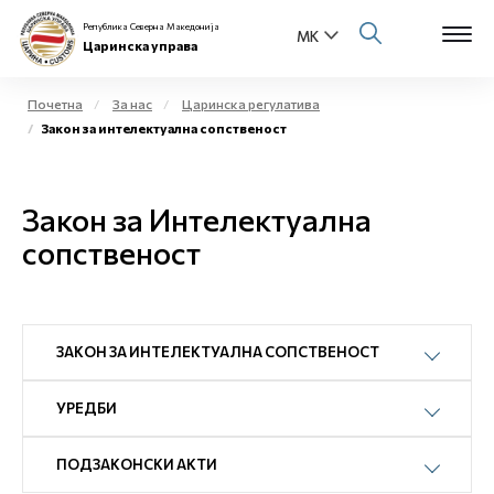
Република Северна Македонија
Царинска управа
Почетна
За нас
Царинска регулатива
Закон за интелектуална сопственост
Open s
За нас
Open s
Закон за Интелектуална
Физички лица
сопственост
Open s
Бизнис заедница
Open s
Е-Царина
ЗАКОН ЗА ИНТЕЛЕКТУАЛНА СОПСТВЕНОСТ
Open s
Медиа центар
УРЕДБИ
Контакт
ПОДЗАКОНСКИ АКТИ
Е-Весник