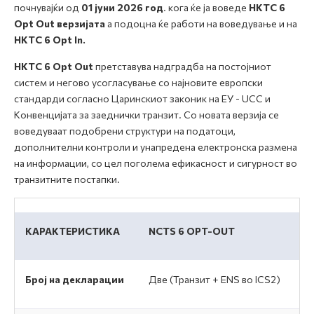
почнувајќи од
01 јуни 2026
год
. кога ќе ја воведе
НКТС 6
Opt Out
верзијата
а подоцна ќе работи на воведување и на
НКТС 6 Opt In.
НКТС 6
Opt Out
претставува надградба на постојниот
систем и негово усогласување со најновите европски
стандарди согласно Царинскиот законик на ЕУ - UCC и
Конвенцијата за заеднички транзит. Со новата верзија се
воведуваат подобрени структури на податоци,
дополнителни контроли и унапредена електронска размена
на информации, со цел поголема ефикасност и сигурност во
транзитните постапки.
КАРАКТЕРИСТИКА
NCTS 6 OPT-OUT
Број на декларации
Две (Транзит + ENS во ICS2)