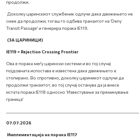
продолжи.
Доколку царинскиот службеник одлучи дека движењето не
смее да продолжи, тогаш го одбива транзитот на 'Deny
Transit Passage' и генерира порака IE119.
(ЗА ЦАРИНИЦИ)
IE119 = Rejection Crossing Frontier
Ова е порака меѓу царински системи и во тој случај
појдовната испостава е известена дека движењето е
стопирано. Во спротивно, доколку цариникот одлучи да
продолжи транзитот, во тој случај останува да ја внесе
истата порака IE118 односно ‘Известување за преминување
граница’
_______________________________________________________________________
07.07.2026
Имплементација на порака IE117