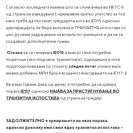
Согласно последната измена што се случи вчера во НКТС 6
од страна на изведувачот, креиравме кратко упатство за тоа
како треба да постапат трејдерите кога во IE015 односно
декларацијата, ќе биде вклучена и ТРАНЗИТНА испостава со
цел да нема задржување на возила по границите и да не се
создаваат дополнителни гужви.
Откако
ќе се генерира
IE015
и внесат сите потребни
податоци како појдовна, транзитна(и), одредишна и сите
податоци поврзани со стоката,
следен потег
откако веќе
имаме добиено МРН број е всушност внесувањето на IE117. à
Ве известуваме дека од денес е потребно да се креира
порака
IE117
односно
НАЈАВА ЗА ПРИСТИГНУВАЊЕ ВО
ТРАНЗИТНА ИСПОСТАВА
од страна на трејдер.
ЗАДОЛЖИТЕЛНО е креирањето на оваа порака,
односно доколку има само една транзитна испостава –