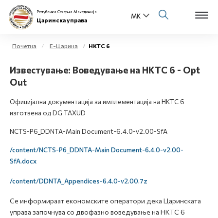
Република Северна Македонија
Царинска управа
Почетна
Е-Царина
НКТС 6
Open s
Известување: Воведување на НКТС 6 - Opt
За нас
Out
Open s
Физички лица
Официјална документација за имплементација на НКТС 6
Open s
изготвена од DG TAXUD
Бизнис заедница
NCTS-P6_DDNTA-Main Document-6.4.0-v2.00-SfA
Open s
Е-Царина
/content/NCTS-P6_DDNTA-Main Document-6.4.0-v2.00-
SfA.docx
Open s
Медиа центар
/content/DDNTA_Appendices-6.4.0-v2.00.7z
Контакт
Се информираат економските оператори дека Царинската
управа започнува со двофазно воведување на НКТС 6
Е-Весник