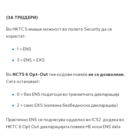
(ЗА ТРЕЈДЕРИ)
Во НКТС 5 имаше можност во полето Security да се
користат:
1 = ENS
3 = ENS + EXS
Во
NCTS 6 Opt-Out
тие кодови повеќе
не се дозволени.
Сега остануваат:
0 = без ENS податоци во транзитната декларација
2 = само EXS (излезна безбедносна декларација)
Практично ENS се поднесува одделно во ICS2 додека во
НКТС 6 Opt Out декларацијата повеќе НЕ носи ENS data