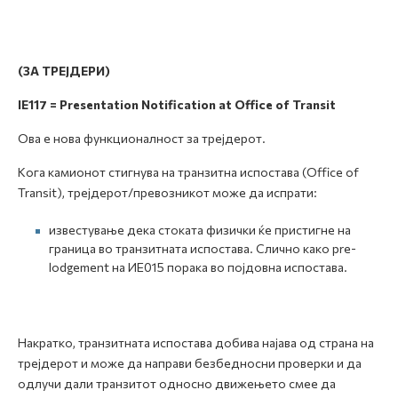
(ЗА ТРЕЈДЕРИ)
IE117 = Presentation Notification at Office of Transit
Ова е нова функционалност за трејдерот.
Кога камионот стигнува на транзитна испостава (Office of
Transit), трејдерот/превозникот може да испрати:
известување дека стоката физички ќе пристигне на
граница во транзитната испостава. Слично како pre-
lodgement на ИЕ015 порака во појдовна испостава.
Накратко, транзитната испостава добива најава од страна на
трејдерот и може да направи безбедносни проверки и да
одлучи дали транзитот односно движењето смее да