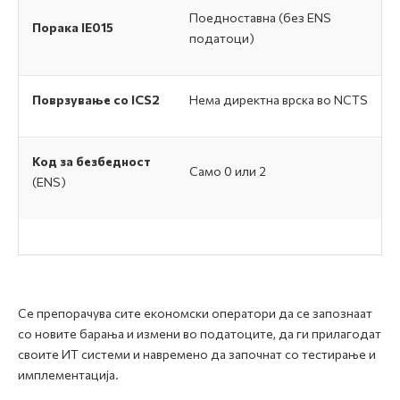
Поедноставна (без ENS
Порака IE015
податоци)
Поврзување со ICS2
Нема директна врска во NCTS
Код за безбедност
Само 0 или 2
(ENS)
Се препорачува сите економски оператори да се запознаат
со новите барања и измени во податоците, да ги прилагодат
своите ИТ системи и навремено да започнат со тестирање и
имплементација.