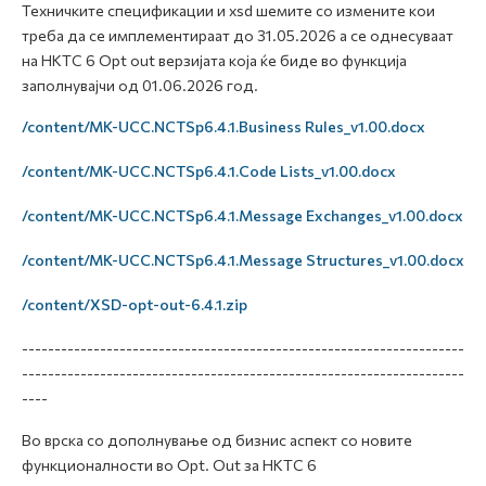
Техничките спецификации и xsd шемите со измените кои
треба да се имплементираат до 31.05.2026 а се однесуваат
на НКТС 6 Opt out верзијатa која ќе биде во функција
заполнувајчи од 01.06.2026 год.
/content/MK-UCC.NCTSp6.4.1.Business Rules_v1.00.docx
/content/MK-UCC.NCTSp6.4.1.Code Lists_v1.00.docx
/content/MK-UCC.NCTSp6.4.1.Message Exchanges_v1.00.docx
/content/MK-UCC.NCTSp6.4.1.Message Structures_v1.00.docx
/content/XSD-opt-out-6.4.1.zip
--------------------------------------------------------------------
--------------------------------------------------------------------
----
Во врска со дополнување од бизнис аспект со новите
функционалности во Opt. Out за НКТС 6