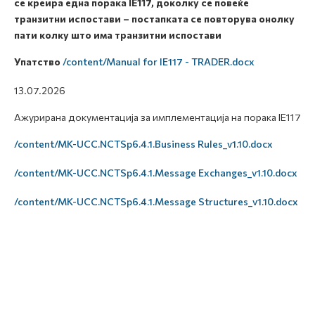
се креира една порака IE117, доколку се повеќе
транзитни испостави – постапката се повторува онолку
пати колку што има транзитни испостави
Упатство
/content/Manual for IE117 - TRADER.docx
13.07.2026
Ажурирана документација за имплементација на порака IE117
/content/MK-UCC.NCTSp6.4.1.Business Rules_v1.10.docx
/content/MK-UCC.NCTSp6.4.1.Message Exchanges_v1.10.docx
/content/MK-UCC.NCTSp6.4.1.Message Structures_v1.10.docx