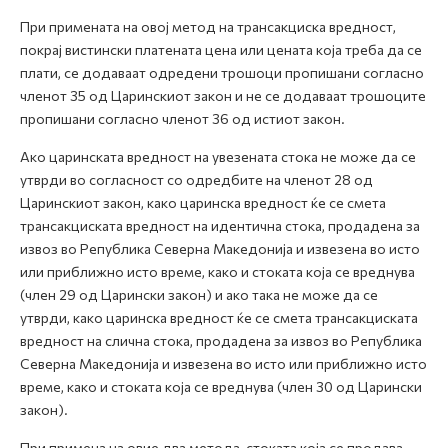
При примената на овој метод на трансакциска вредност,
покрај вистински платената цена или цената која треба да се
плати, се додаваат одредени трошоци пропишани согласно
членот 35 од Царинскиот закон и не се додаваат трошоците
пропишани согласно членот 36 од истиот закон.
Ако царинската вредност на увезената стока не може да се
утврди во согласност со одредбите на членот 28 од
Царинскиот закон, како царинска вредност ќе се смета
трансакциската вредност на идентична стока, продадена за
извоз во Република Северна Македонија и извезена во исто
или приближно исто време, како и стоката која се вреднува
(член 29 од Царински закон) и ако така не може да се
утврди, како царинска вредност ќе се смета трансакциската
вредност на слична стока, продадена за извоз во Република
Северна Македонија и извезена во исто или приближно исто
време, како и стоката која се вреднува (член 30 од Царински
закон).
При примена на овие два метода, стоката која се продава