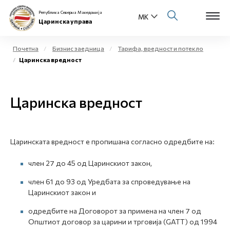
Република Северна Македонија
Царинска управа
Почетна
Бизнис заедница
Тарифа, вредност и потекло
Царинска вредност
Open s
За нас
Open s
Царинска вредност
Физички лица
Open s
Бизнис заедница
Царинската вредност е пропишана согласно одредбите на:
Open s
Е-Царина
член 27 до 45 од Царинскиот закон,
Open s
Медиа центар
член 61 до 93 од Уредбата за спроведување на
Царинскиот закон и
Контакт
одредбите на Договорот за примена на член 7 од
Општиот договор за царини и трговија (GATT) од 1994
Е-Весник