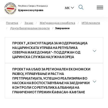
Република Северна Македонија
Царинска управа
Почетна
За нас
Меѓународна соработка
ИПА проекти
Други билатерални проекти
Завршени
Open s
За нас
ПРОЕКТ „КОНСУЛТАЦИЈА ЗА МОДЕРНИЗАЦИЈА
Open s
Физички лица
НА ЦАРИНСКАТА УПРАВА НА РЕПУБЛИКА
СЕВЕРНА МАКЕДОНИЈА“- ПОДДРЖАН ОД
Open s
ЦАРИНСКА СЛУЖБА НА ЈУЖНА КОРЕЈА
Бизнис заедница
Open s
ПРОЕКТ НА USAID ЗА РЕГИОНАЛЕН ЕКОНОМСКИ
Е-Царина
РАЗВОЈ, УПРАВУВАЊЕ И РАСТ НА
ПРЕТПРИЈАТИЈАТА, УСПЕШНО РЕАЛИЗИРАН ВО
Open s
НАСОКА НА ВОСПОСТАВУВАЊЕ НА ЗАЕДНИЧКИ
Медиа центар
КОНТРОЛИ СО РЕПУБЛИКА АЛБАНИЈА НА
ГРАНИЧЕНИОТ ПРЕМИН ЌАФАСАН-КАФТАНЕ
Контакт
Е-Весник