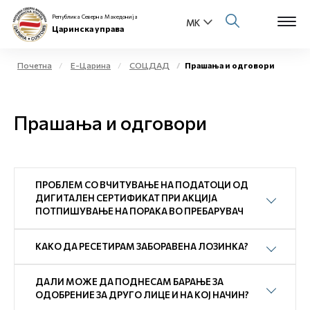
Република Северна Македонија
Царинска управа
Почетна
Е-Царина
СОЦДАД
Прашања и одговори
Open s
За нас
Прашања и одговори
Open s
Физички лица
Open s
Бизнис заедница
ПРОБЛЕМ СО ВЧИТУВАЊЕ НА ПОДАТОЦИ ОД
Open s
ДИГИТАЛЕН СЕРТИФИКАТ ПРИ АКЦИЈА
Е-Царина
ПОТПИШУВАЊЕ НА ПОРАКА ВО ПРЕБАРУВАЧ
Open s
Медиа центар
КАКО ДА РЕСЕТИРАМ ЗАБОРАВЕНА ЛОЗИНКА?
Контакт
ДАЛИ МОЖЕ ДА ПОДНЕСАМ БАРАЊЕ ЗА
ОДОБРЕНИЕ ЗА ДРУГО ЛИЦЕ И НА КОЈ НАЧИН?
Е-Весник