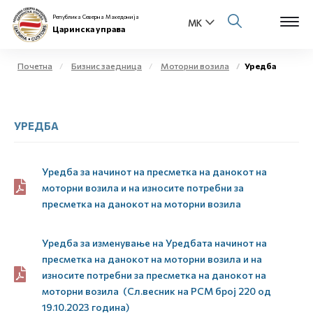
Република Северна Македонија
Царинска управа
Почетна
Бизнис заедница
Моторни возила
Уредба
Open s
За нас
УРЕДБА
Open s
Физички лица
Open s
Бизнис заедница
Уредба за начинот на пресметка на данокот на
моторни возила и на износите потребни за
Open s
пресметка на данокот на моторни возила
Е-Царина
Open s
Медиа центар
Уредба за изменување на Уредбата начинот на
пресметка на данокот на моторни возила и на
износите потребни за пресметка на данокот на
Контакт
моторни возила (Сл.весник на РСМ број 220 од
19.10.2023 година)
Е-Весник