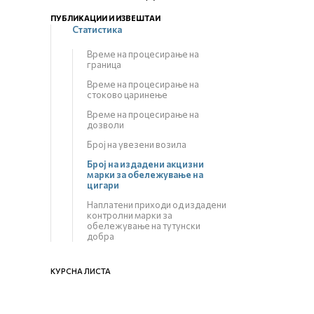
ПУБЛИКАЦИИ И ИЗВЕШТАИ
Статистика
Време на процесирање на
граница
Време на процесирање на
стоково царинење
Време на процесирање на
дозволи
Број на увезени возила
Број на издадени акцизни
марки за обележување на
цигари
Наплатени приходи од издадени
контролни марки за
обележување на тутунски
добра
КУРСНА ЛИСТА