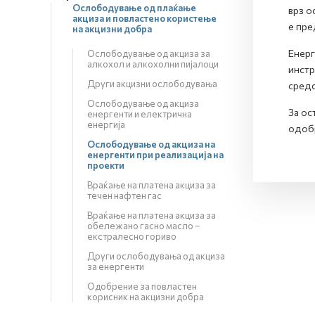
Ослободување од плаќање
врз о
акциза и повластено користење
е пре
на акцизни добра
Енерг
Ослободување од акциза за
алкохол и алкохолни пијалоци
инстр
Други акцизни ослободувања
средс
Ослободување од акциза
За ос
енергенти и електрична
енергија
одобр
Ослободување од акциза на
енергенти при реализација на
проекти
Враќање на платена акциза за
течен нафтен гас
Враќање на платена акциза за
обележано гасно масло –
екстралесно гориво
Други ослободувања од акциза
за енергенти
Одобрение за повластен
корисник на акцизни добра