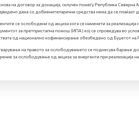
снова на договор за донација, склучен помеѓу Република Северна М
двидено дека со добиенитепарични средства нема да се плаќаат 
ентите се ослободени од акциза кога се наменети за реализација 
ументот за претпристапна помош (ИПА) кој се спроведува во услов
твата од национално кофинансирање обезбедено од Буџетот на 
тварување на правото за ослободувањето се поднесува барање д
ение за ослободување од акциза за енергенти при реализација на