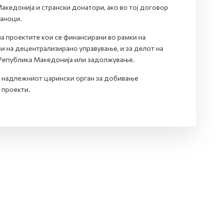
акедонија и странски донатори, ако во тој договор
даноци.
на проектите кои се финансирани во рамки на
и на децентрализирано управување, и за делот на
Република Македонија или задолжување.
о надлежниот царински орган за добивање
 проекти.