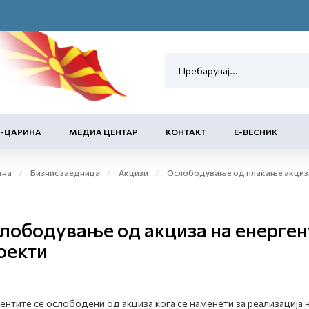
Е-ЦАРИНА
МЕДИА ЦЕНТАР
КОНТАКТ
Е-ВЕСНИК
тна
Бизнис заедница
Акцизи
Ослободување од плаќање акциза и повластено користење на акцизни добра
лободување од акциза на енергент
оекти
ентите се ослободени од акциза кога се наменети за реализација