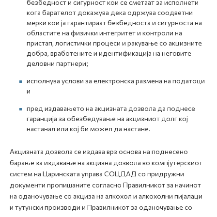
безбедност и сигурност кои се сметаат за исполнети
кога барателот докажува дека одржува соодветни
мерки кои ја гарантираат безбедноста и сигурноста на
областите на физички интегритет и контроли на
пристап, логистички процеси и ракување со акцизните
добра, вработените и идентификација на неговите
деловни партнери;
исполнува услови за електронска размена на податоци
и
пред издавањето на акцизната дозвола да поднесе
гаранција за обезбедување на акцизниот долг кој
настанал или кој би можел да настане.
Акцизната дозвола се издава врз основа на поднесено
барање за издавање на акцизна дозвола во компјутерскиот
систем на Царинската управа СОЦДАД со придружни
документи пропишаните согласно Правилникот за начинот
на оданочување со акциза на алкохол и алкохолни пијалаци
и тутунски производи и Правилникот за оданочување со