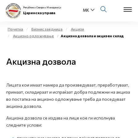
Република Северна Македонија
Царинска управа
Почетна
Бизнис заедница
Акцизи
Акцизно одложување
Акцизна дозвола и акцизен склад
Open s
За нас
Open s
Акцизна дозвола
Физички лица
Open s
Бизнис заедница
Лицата кои имаат намера да произведуваат, преработуваат,
Open s
Е-Царина
примаат, складираат и испраќаат добра подлежни на акциза
во постапка на акцизно одложување треба да поседуваат
Open s
акцизна дозвола.
Медиа центар
Акцизна дозвола се издава на лице кое ги исполнува
Контакт
следните услови:
Е-Весник
врши или има намера да врши дејност поврзана со