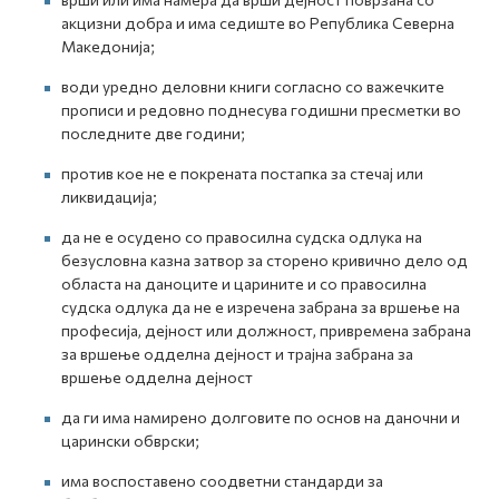
акцизни добра и има седиште во Република Северна
Македонија;
води уредно деловни книги согласно со важечките
прописи и редовно поднесува годишни пресметки во
последните две години;
против кое не е покрената постапка за стечај или
ликвидација;
да не е осудено со правосилна судска одлука на
безусловна казна затвор за сторено кривично дело од
областа на даноците и царините и со правосилна
судска одлука да не е изречена забрана за вршење на
професија, дејност или должност, привремена забрана
за вршење одделна дејност и трајна забрана за
вршење одделна дејност
да ги има намирено долговите по основ на даночни и
царински обврски;
има воспоставено соодветни стандарди за