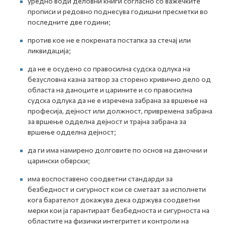
уредно води деловни книги согласно со важечките
прописи и редовно поднесува годишни пресметки во
последните две години;
против кое не е покрената постапка за стечај или
ликвидација;
да не е осудено со правосилна судска одлука на
безусловна казна затвор за сторено кривично дело од
областа на даноците и царините и со правосилна
судска одлука да не е изречена забрана за вршење на
професија, дејност или должност, привремена забрана
за вршење одделна дејност и трајна забрана за
вршење одделна дејност;
да ги има намирено долговите по основ на даночни и
царински обврски;
има воспоставено соодветни стандарди за
безбедност и сигурност кои се сметаат за исполнети
кога барателот докажува дека одржува соодветни
мерки кои ја гарантираат безбедноста и сигурноста на
областите на физички интегритет и контроли на