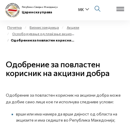
Република Северна Македонија
Царинска управа
Почетна
Бизнис заедница
Акцизи
Ослободување од плаќање акциза и повластено користење на акцизни добра
Open s
Одобрение за повластен корисник на акцизни добра
За нас
Open s
Физички лица
Одобрение за повластен
Open s
корисник на акцизни добра
Бизнис заедница
Open s
Е-Царина
Одобрение за повластен корисник на акцизни добра може
Open s
Медиа центар
да добие само лице кое ги исполнува следниве услови:
врши или има намера да врши дејност од областа на
Контакт
акцизите и има седиште во Република Македонија;
Е-Весник