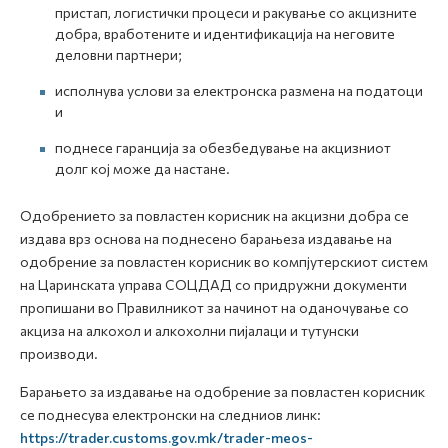
пристап, логистички процеси и ракување со акцизните
добра, вработените и идентификација на неговите
деловни партнери;
исполнува услови за електронска размена на податоци
и
поднесе гаранција за обезбедување на акцизниот
долг кој може да настане.
Одобрението за повластен корисник на акцизни добра се
издава врз основа на поднесено барањеза издавање на
одобрение за повластен корисник во компјутерскиот систем
на Царинската управа СОЦДАД со придружни документи
пропишани во Правилникот за начинот на оданочување со
акциза на алкохол и алкохолни пијалаци и тутунски
производи.
Барањето за издавање на одобрение за повластен корисник
се поднесува електронски на следниов линк:
https://trader.customs.gov.mk/trader-meos-